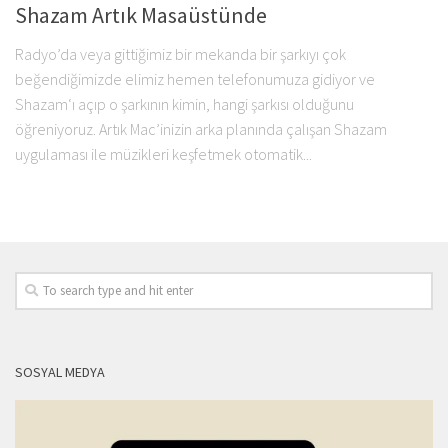
Shazam Artık Masaüstünde
Radyo’da veya gittiğimiz bir mekanda bir şarkıyı çok
beğendiğimizde elimiz hemen telefonumuza gidiyor ve
Shazam‘ı açıp o şarkının kimin, hangi şarkısı olduğunu
öğreniyoruz. Artık Mac’inizin arka planında çalışan Shazam
uygulaması ile müzikleri keşfetmek otomatik...
SOSYAL MEDYA