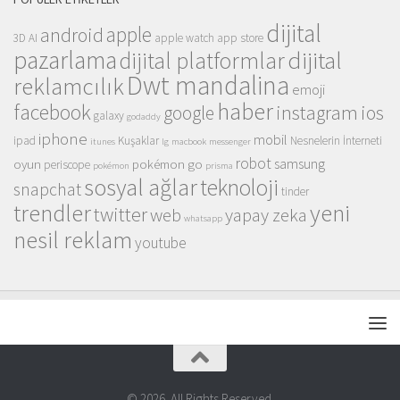
dijital
apple
android
3D
AI
apple watch
app store
pazarlama
dijital
dijital platformlar
Dwt mandalina
reklamcılık
emoji
haber
facebook
instagram
ios
google
galaxy
godaddy
iphone
mobil
ipad
Kuşaklar
Nesnelerin İnterneti
itunes
lg
macbook
messenger
robot
samsung
oyun
pokémon go
periscope
pokémon
prisma
sosyal ağlar
teknoloji
snapchat
tinder
trendler
yeni
twitter
web
yapay zeka
whatsapp
nesil reklam
youtube
© 2026. All Rights Reserved.