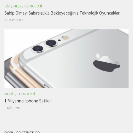
GIRIŞIMLER
/
TEKNOLOJI
Sahip Olmayı Sabırsızlıkla Bekleyeceğiniz Teknolojik Oyuncaklar
31 MAY, 2017
MOBIL
/
TEKNOLOJI
1 Milyarıncı Iphone Satıldı!
5 AĞU, 2016
POPÜLER ETIKETLER