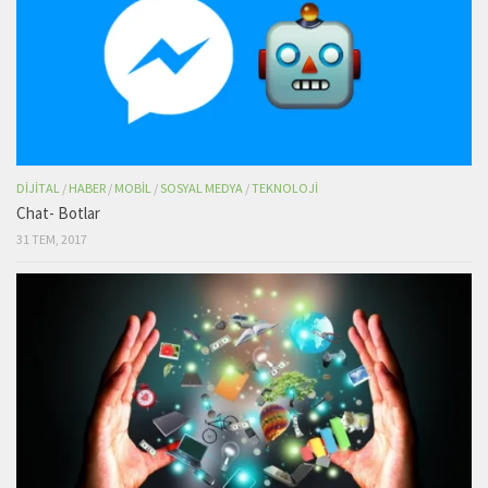
DIJITAL
/
HABER
/
MOBIL
/
SOSYAL MEDYA
/
TEKNOLOJI
Chat- Botlar
31 TEM, 2017