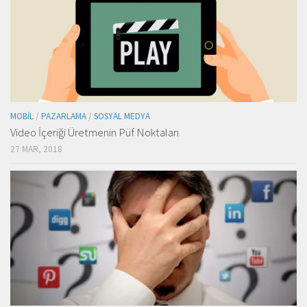
MOBIL
/
PAZARLAMA
/
SOSYAL MEDYA
Video İçeriği Üretmenin Püf Noktaları
27 MAR, 2018