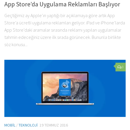
App Store’da Uygulama Reklamları Başlıyor
Geçtiğimiz ay Apple’ın yaptığı bir açıklamaya göre artık App
Store’a ücretli uygulama reklamları geliyor. iPad ve iPhone’larda
App Store‘daki aramalar sırasında reklamı yapılan uygulamalar
tahmin edeceğiniz üzere ilk sırada görünecek. Bununla birlikte
söz konusu...
0
MOBIL
/
TEKNOLOJI
19 TEMMUZ 2016