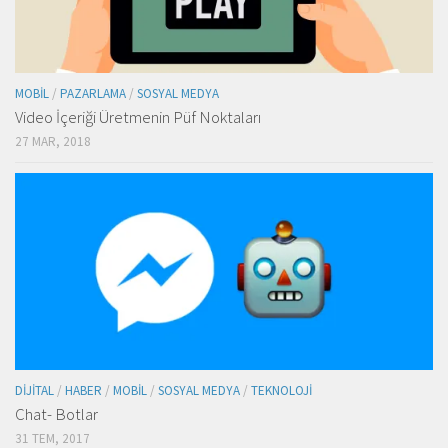
MOBIL
/
PAZARLAMA
/
SOSYAL MEDYA
Video İçeriği Üretmenin Püf Noktaları
27 MAR, 2018
DIJITAL
/
HABER
/
MOBIL
/
SOSYAL MEDYA
/
TEKNOLOJI
Chat- Botlar
31 TEM, 2017