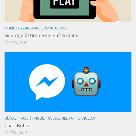
MOBIL
/
PAZARLAMA
/
SOSYAL MEDYA
Video İçeriği Üretmenin Püf Noktaları
27 MAR, 2018
DIJITAL
/
HABER
/
MOBIL
/
SOSYAL MEDYA
/
TEKNOLOJI
Chat- Botlar
31 TEM, 2017