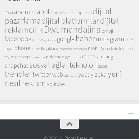
dijital
apple
android
3D
AI
apple watch
app store
pazarlama
dijital
dijital platformlar
Dwt mandalina
reklamcılık
emoji
haber
facebook
instagram
ios
google
galaxy
godaddy
iphone
mobil
ipad
Kuşaklar
Nesnelerin İnterneti
itunes
lg
macbook
messenger
robot
samsung
oyun
pokémon go
periscope
pokémon
prisma
sosyal ağlar
teknoloji
snapchat
tinder
trendler
yeni
twitter
web
yapay zeka
whatsapp
nesil reklam
youtube
© 2026. All Rights Reserved.