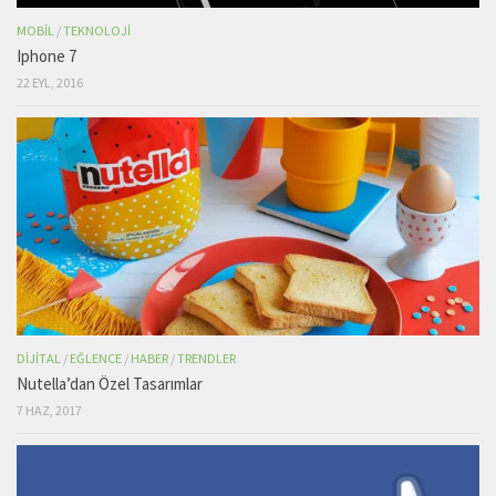
MOBIL
/
TEKNOLOJI
Iphone 7
22 EYL, 2016
DIJITAL
/
EĞLENCE
/
HABER
/
TRENDLER
Nutella’dan Özel Tasarımlar
7 HAZ, 2017