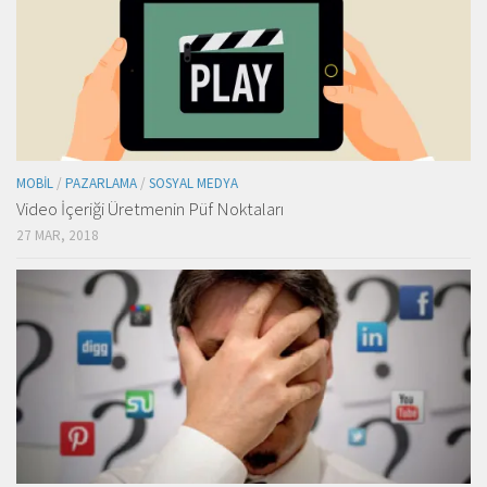
MOBIL
/
PAZARLAMA
/
SOSYAL MEDYA
Video İçeriği Üretmenin Püf Noktaları
27 MAR, 2018