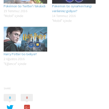
Pokémon Go Twitter'ı Yakaladı
Pokemon Go oynarken hangi
19 Temmuz 2016
verileriniz gidiyor?
"Mobil" içinde
14 Temmuz 2016
"Mobil" içinde
Harry Potter Go Geliyor!
2 Ağustos 2016
"Eğlence" içinde
SHARE
0
0