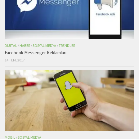
DIJITAL
/
HABER
/
SOSYAL MEDYA
/
TRENDLER
Facebook Messenger Reklamları
14 TEM, 2017
MOBIL
/
SOSYAL MEDYA