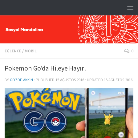
EĞLENCE
/
MOBIL
0
Pokemon Go’da Hileye Hayır!
BY
GÖZDE AKKIN
· PUBLISHED
15 AĞUSTOS 2016
· UPDATED
15 AĞUSTOS 2016