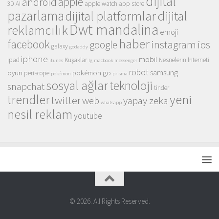
dijital
apple
android
3D
AI
apple watch
app store
pazarlama
dijital
dijital platformlar
Dwt mandalina
reklamcılık
emoji
haber
facebook
instagram
ios
google
galaxy
godaddy
iphone
mobil
ipad
Kuşaklar
Nesnelerin İnterneti
itunes
lg
macbook
messenger
robot
samsung
oyun
pokémon go
periscope
pokémon
prisma
sosyal ağlar
teknoloji
snapchat
tinder
trendler
yeni
twitter
web
yapay zeka
whatsapp
nesil reklam
youtube
© 2026. All Rights Reserved.