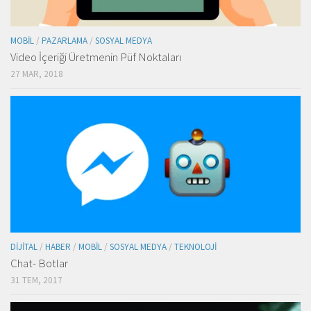
MOBIL
/
PAZARLAMA
/
SOSYAL MEDYA
Video İçeriği Üretmenin Püf Noktaları
27 MAR, 2018
DIJITAL
/
HABER
/
MOBIL
/
SOSYAL MEDYA
/
TEKNOLOJI
Chat- Botlar
31 TEM, 2017