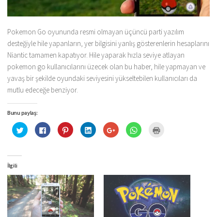
Pokemon Go oyununda resmi olmayan üçüncü parti yazılım
desteğiyle hile yapanların, yer bilgisini yanlış gösterenlerin hesaplarını
Niantic tamamen kapatıyor. Hile yaparak hızla seviye atlayan
pokemon go kullanıcılarını üzecek olan bu haber, hile yapmayan ve
yavaş bir şekilde oyundaki seviyesini yükseltebilen kullanıcıları da
mutlu edeceğe benziyor.
Bunu paylaş:
Twitter
Facebook'ta
Pinterest'te
Linkedln
Google+
WhatsApp'ta
Yazdırmak
üzerinde
paylaşmak
paylaşmak
üzerinden
üzerinde
paylaşmak
için
paylaşmak
için
için
paylaşmak
paylaşmak
için
tıklayın
için
tıklayın
tıklayın
için
için
tıklayın
(Yeni
tıklayın
(Yeni
(Yeni
tıklayın
tıklayın
(Yeni
pencerede
(Yeni
pencerede
pencerede
(Yeni
(Yeni
pencerede
açılır)
pencerede
açılır)
açılır)
pencerede
pencerede
açılır)
İlgili
açılır)
açılır)
açılır)