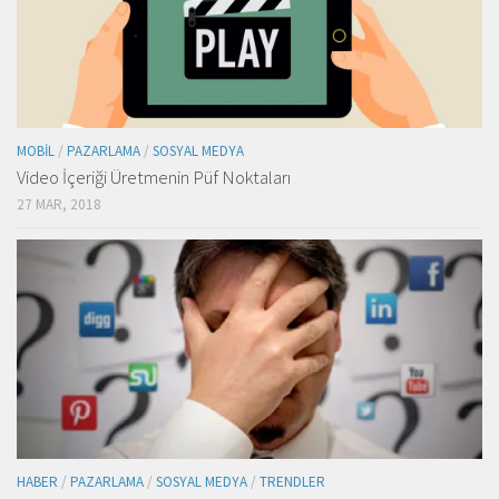
MOBIL
/
PAZARLAMA
/
SOSYAL MEDYA
Video İçeriği Üretmenin Püf Noktaları
27 MAR, 2018
HABER
/
PAZARLAMA
/
SOSYAL MEDYA
/
TRENDLER