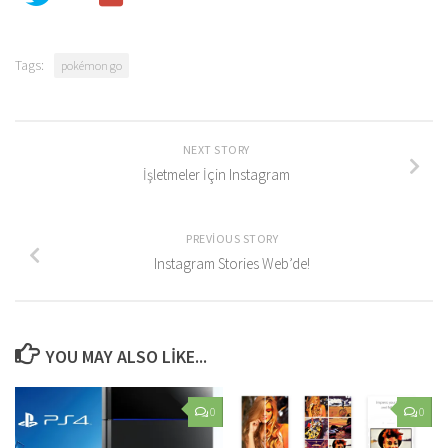
Tags:
pokémon go
NEXT STORY
İşletmeler İçin Instagram
PREVIOUS STORY
Instagram Stories Web’de!
YOU MAY ALSO LIKE...
0
0