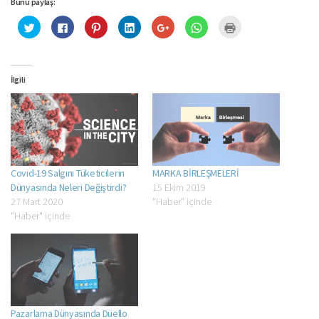
Bunu paylaş:
Twitter
Facebook'ta
Pinterest'te
Linkedln
Google+
WhatsApp'ta
Yazdırmak
üzerinde
paylaşmak
paylaşmak
üzerinden
üzerinde
paylaşmak
için
paylaşmak
için
için
paylaşmak
paylaşmak
için
tıklayın
için
tıklayın
tıklayın
için
için
tıklayın
(Yeni
tıklayın
(Yeni
(Yeni
tıklayın
tıklayın
(Yeni
pencerede
(Yeni
pencerede
pencerede
(Yeni
(Yeni
pencerede
açılır)
pencerede
açılır)
açılır)
pencerede
pencerede
açılır)
İlgili
açılır)
açılır)
açılır)
Covid-19 Salgını Tüketicilerin
MARKA BİRLEŞMELERİ
Dünyasında Neleri Değiştirdi?
15 Ekim 2019
27 Mart 2020
"Haber" içinde
"Haber" içinde
Pazarlama Dünyasında Düello