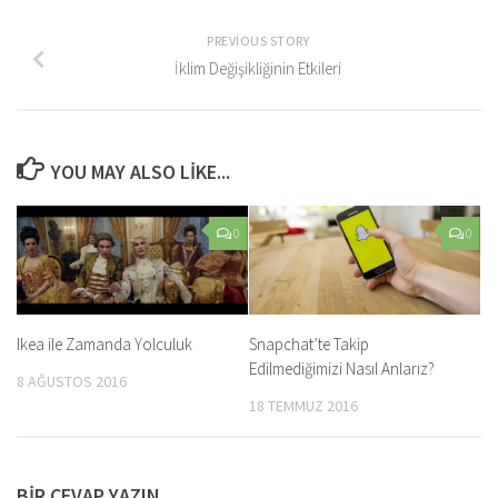
PREVIOUS STORY
İklim Değişikliğinin Etkileri
YOU MAY ALSO LIKE...
0
0
Ikea ile Zamanda Yolculuk
Snapchat’te Takip
Edilmediğimizi Nasıl Anlarız?
8 AĞUSTOS 2016
18 TEMMUZ 2016
BIR CEVAP YAZIN