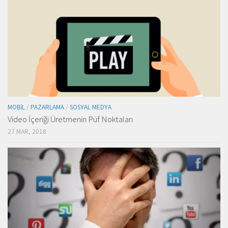
MOBIL
/
PAZARLAMA
/
SOSYAL MEDYA
Video İçeriği Üretmenin Püf Noktaları
27 MAR, 2018