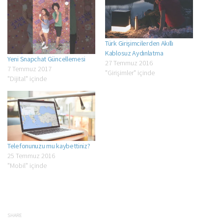
Türk Girişimcilerden Akıllı
Kablosuz Aydınlatma
Yeni Snapchat Güncellemesi
27 Temmuz 2016
7 Temmuz 2017
"Girişimler" içinde
"Dijital" içinde
Telefonunuzu mu kaybettiniz?
25 Temmuz 2016
"Mobil" içinde
SHARE