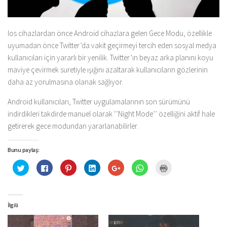
Ios cihazlardan önce Android cihazlara gelen Gece Modu, özellikle
uyumadan önce Twitter’da vakit geçirmeyi tercih eden sosyal medya
kullanıcıları için yararlı bir yenilik. Twitter’ın beyaz arka planını koyu
maviye çevirmek suretiyle ışığını azaltarak kullanıcıların gözlerinin
daha az yorulmasına olanak sağlıyor.
Android kullanıcıları, Twitter uygulamalarının son sürümünü
indirdikleri takdirde manuel olarak ‘’Night Mode’’ özelliğini aktif hale
getirerek gece modundan yararlanabilirler.
Bunu paylaş:
Twitter
Facebook'ta
Pinterest'te
Linkedln
Google+
WhatsApp'ta
Yazdırmak
üzerinde
paylaşmak
paylaşmak
üzerinden
üzerinde
paylaşmak
için
paylaşmak
için
için
paylaşmak
paylaşmak
için
tıklayın
için
tıklayın
tıklayın
için
için
tıklayın
(Yeni
tıklayın
(Yeni
(Yeni
tıklayın
tıklayın
(Yeni
pencerede
(Yeni
pencerede
pencerede
(Yeni
(Yeni
pencerede
açılır)
pencerede
açılır)
açılır)
pencerede
pencerede
açılır)
İlgili
açılır)
açılır)
açılır)