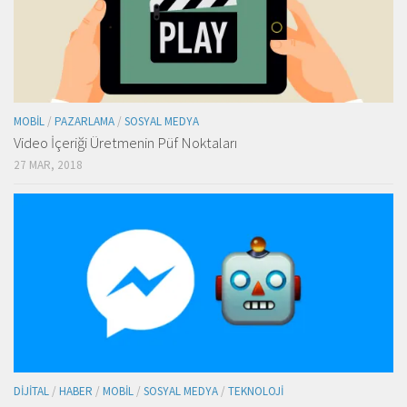
MOBIL
/
PAZARLAMA
/
SOSYAL MEDYA
Video İçeriği Üretmenin Püf Noktaları
27 MAR, 2018
DIJITAL
/
HABER
/
MOBIL
/
SOSYAL MEDYA
/
TEKNOLOJI