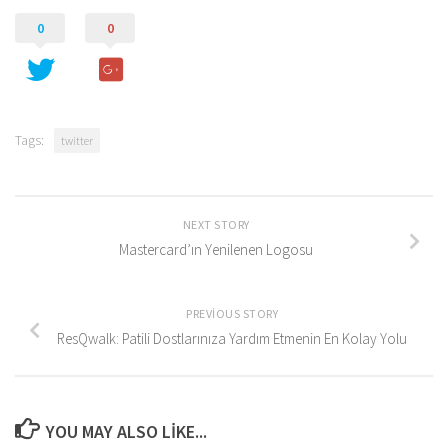
0
0
Tags:
twitter
NEXT STORY
Mastercard’ın Yenilenen Logosu
PREVIOUS STORY
ResQwalk: Patili Dostlarınıza Yardım Etmenin En Kolay Yolu
YOU MAY ALSO LIKE...