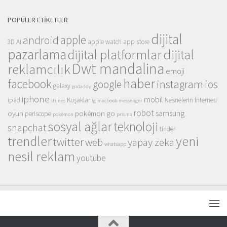
POPÜLER ETIKETLER
dijital
apple
android
3D
AI
apple watch
app store
pazarlama
dijital
dijital platformlar
Dwt mandalina
reklamcılık
emoji
haber
facebook
instagram
ios
google
galaxy
godaddy
iphone
mobil
ipad
Kuşaklar
Nesnelerin İnterneti
itunes
lg
macbook
messenger
robot
samsung
oyun
pokémon go
periscope
pokémon
prisma
sosyal ağlar
teknoloji
snapchat
tinder
trendler
yeni
twitter
web
yapay zeka
whatsapp
nesil reklam
youtube