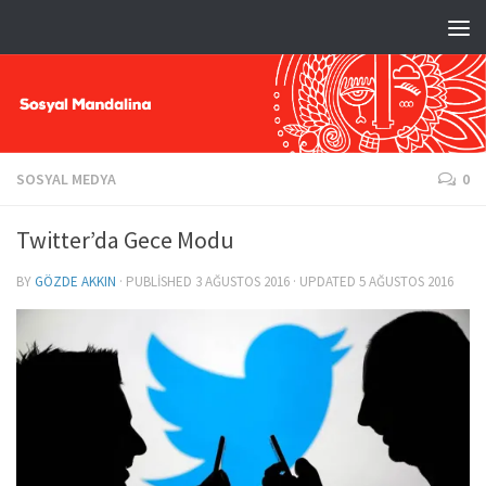
SOSYAL MEDYA
0
Twitter’da Gece Modu
BY
GÖZDE AKKIN
· PUBLISHED
3 AĞUSTOS 2016
· UPDATED
5 AĞUSTOS 2016