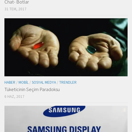
Chat- Botlar
31 TEM, 2017
HABER
/
MOBIL
/
SOSYAL MEDYA
/
TRENDLER
Tüketicinin Seçim Paradoksu
6 HAZ, 2017