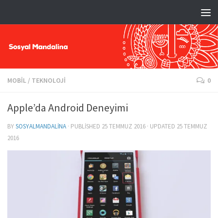
MOBIL
/
TEKNOLOJI
0
Apple’da Android Deneyimi
BY
SOSYALMANDALINA
· PUBLISHED
25 TEMMUZ 2016
· UPDATED
25 TEMMUZ
2016