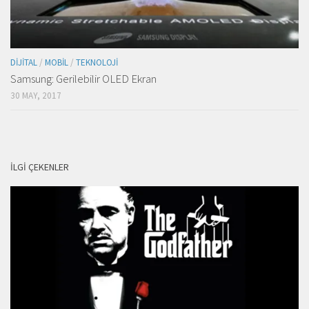
DIJITAL
/
MOBIL
/
TEKNOLOJI
Samsung: Gerilebilir OLED Ekran
30 MAY, 2017
İLGI ÇEKENLER