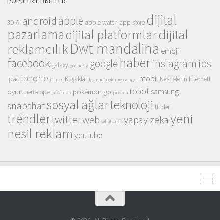
POPÜLER ETIKETLER
dijital
apple
android
3D
AI
apple watch
app store
pazarlama
dijital
dijital platformlar
Dwt mandalina
reklamcılık
emoji
haber
facebook
instagram
ios
google
galaxy
godaddy
iphone
mobil
ipad
Kuşaklar
Nesnelerin İnterneti
itunes
lg
macbook
messenger
robot
samsung
oyun
pokémon go
periscope
pokémon
prisma
sosyal ağlar
teknoloji
snapchat
tinder
trendler
yeni
twitter
web
yapay zeka
whatsapp
nesil reklam
youtube