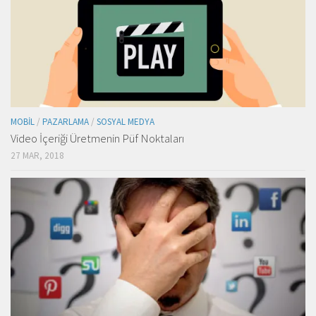
MOBIL
/
PAZARLAMA
/
SOSYAL MEDYA
Video İçeriği Üretmenin Püf Noktaları
27 MAR, 2018