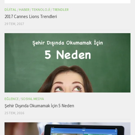
DIJITAL
/
HABER
/
TEKNOLOJI
/
TRENDLER
2017 Cannes Lions Trendleri
29 TEM, 2017
EĞLENCE
/
SOSYAL MEDYA
Şehir Dışında Okumamak İçin 5 Neden
25 TEM, 2016