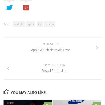
Tags:
android
apple
ios
iphone
NEXT STORY
Apple Watch Nefes Aldırıyor
PREVIOUS STORY
Sosyal Robot Jibo
YOU MAY ALSO LIKE...