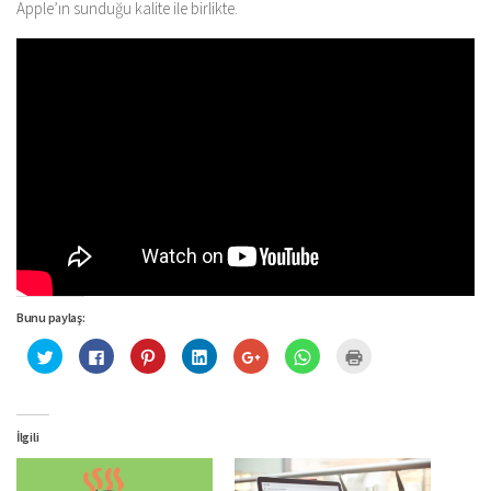
Apple’ın sunduğu kalite ile birlikte.
Bunu paylaş:
Twitter
Facebook'ta
Pinterest'te
Linkedln
Google+
WhatsApp'ta
Yazdırmak
üzerinde
paylaşmak
paylaşmak
üzerinden
üzerinde
paylaşmak
için
paylaşmak
için
için
paylaşmak
paylaşmak
için
tıklayın
için
tıklayın
tıklayın
için
için
tıklayın
(Yeni
tıklayın
(Yeni
(Yeni
tıklayın
tıklayın
(Yeni
pencerede
(Yeni
pencerede
pencerede
(Yeni
(Yeni
pencerede
açılır)
pencerede
açılır)
açılır)
pencerede
pencerede
açılır)
İlgili
açılır)
açılır)
açılır)