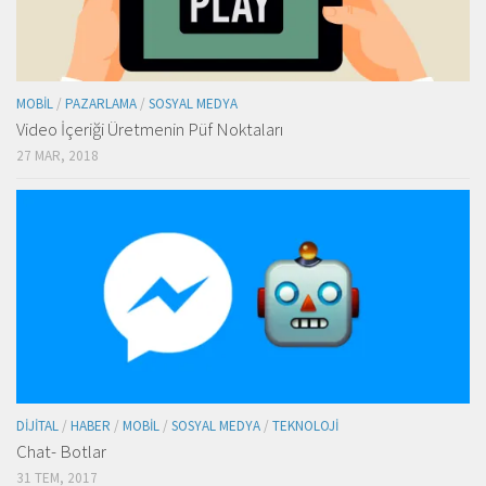
MOBIL
/
PAZARLAMA
/
SOSYAL MEDYA
Video İçeriği Üretmenin Püf Noktaları
27 MAR, 2018
DIJITAL
/
HABER
/
MOBIL
/
SOSYAL MEDYA
/
TEKNOLOJI
Chat- Botlar
31 TEM, 2017