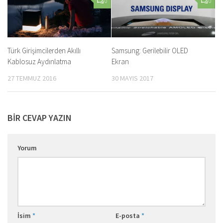
0
0
Türk Girişimcilerden Akıllı
Samsung: Gerilebilir OLED
Kablosuz Aydınlatma
Ekran
27 TEMMUZ 2016
30 MAYIS 2017
BIR CEVAP YAZIN
Yorum
İsim
*
E-posta
*