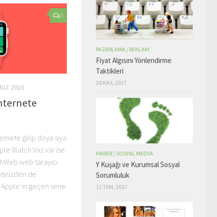
0
PAZARLAMA
/
REKLAM
Fiyat Algısını Yönlendirme
Taktikleri
20 KAS, 2017
MUZ 2016
nternete
ternete girip doya sıya
le Watch’ınız var ise
HABER
/
SOSYAL MEDYA
chWeb web tarayıcı
Y Kuşağı ve Kurumsal Sosyal
atinizden de
Sorumluluk
. Apple’ın geçen sene
11 TEM, 2017