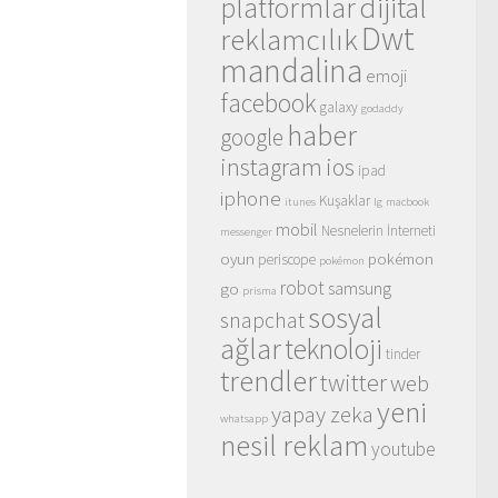
dijital
platformlar
Dwt
reklamcılık
mandalina
emoji
facebook
galaxy
godaddy
haber
google
instagram
ios
ipad
iphone
Kuşaklar
itunes
lg
macbook
mobil
Nesnelerin İnterneti
messenger
oyun
pokémon
periscope
pokémon
robot
samsung
go
prisma
sosyal
snapchat
ağlar
teknoloji
tinder
trendler
twitter
web
yeni
yapay zeka
whatsapp
nesil reklam
youtube