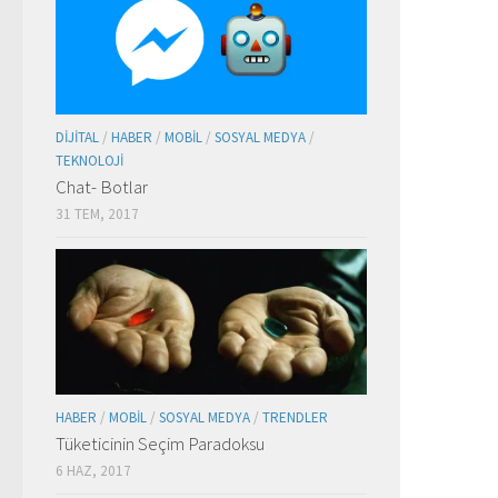
DIJITAL
/
HABER
/
MOBIL
/
SOSYAL MEDYA
/
TEKNOLOJI
Chat- Botlar
31 TEM, 2017
HABER
/
MOBIL
/
SOSYAL MEDYA
/
TRENDLER
Tüketicinin Seçim Paradoksu
6 HAZ, 2017