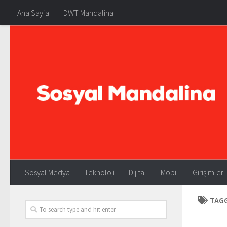
Ana Sayfa
DWT Mandalina
Sosyal Medya
Teknoloji
Dijital
Mobil
Girişimler
TAG