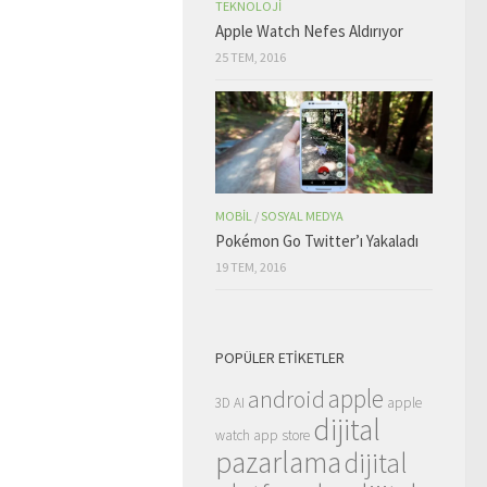
TEKNOLOJI
Apple Watch Nefes Aldırıyor
25 TEM, 2016
MOBIL
/
SOSYAL MEDYA
Pokémon Go Twitter’ı Yakaladı
19 TEM, 2016
POPÜLER ETIKETLER
apple
android
3D
AI
apple
dijital
watch
app store
pazarlama
dijital