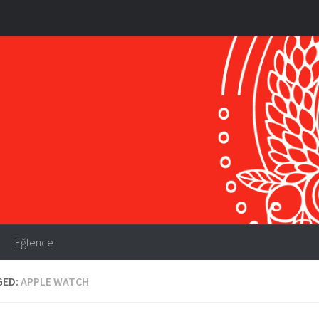
Eğlence
GED:
APPLE WATCH