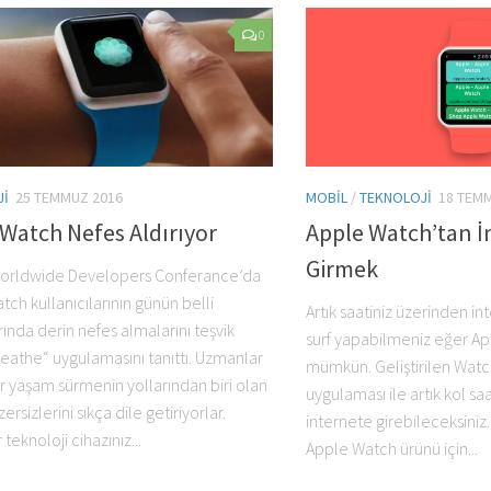
0
JI
25 TEMMUZ 2016
MOBIL
/
TEKNOLOJI
18 TEM
Watch Nefes Aldırıyor
Apple Watch’tan İ
Girmek
orldwide Developers Conferance’da
ch kullanıcılarının günün belli
Artık saatiniz üzerinden in
ında derin nefes almalarını teşvik
surf yapabilmeniz eğer App
eathe“ uygulamasını tanıttı. Uzmanlar
mümkün. Geliştirilen Wat
bir yaşam sürmenin yollarından biri olan
uygulaması ile artık kol sa
ersizlerini sıkça dile getiriyorlar.
internete girebileceksiniz
r teknoloji cihazınız...
Apple Watch ürünü için...