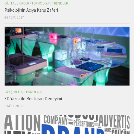
DIJITAL
/
HABER
/
TEKNOLOJI
/
TRENDLER
Psikolojinin Acıya Karşı Zaferi
28 TEM, 2017
GIRIŞIMLER
/
TEKNOLOJI
3D Yazıcı ile Restoran Deneyimi
5 AĞU, 2016