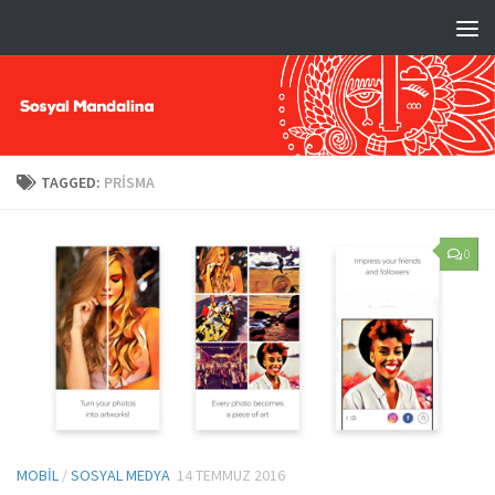
TAGGED:
PRISMA
0
MOBIL
/
SOSYAL MEDYA
14 TEMMUZ 2016