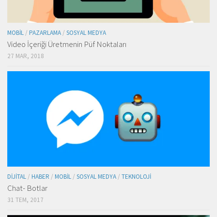
MOBIL
/
PAZARLAMA
/
SOSYAL MEDYA
Video İçeriği Üretmenin Püf Noktaları
27 MAR, 2018
DIJITAL
/
HABER
/
MOBIL
/
SOSYAL MEDYA
/
TEKNOLOJI
Chat- Botlar
31 TEM, 2017