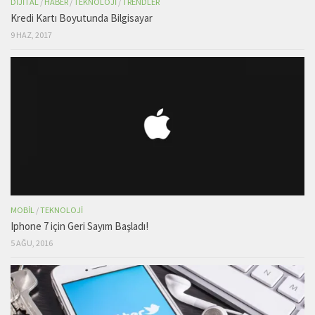
DIJITAL
/
HABER
/
TEKNOLOJI
/
TRENDLER
Kredi Kartı Boyutunda Bilgisayar
9 HAZ, 2017
MOBIL
/
TEKNOLOJI
Iphone 7 için Geri Sayım Başladı!
5 AĞU, 2016