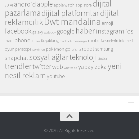
dijital
apple
android
3D
AI
apple watch
app store
pazarlama
dijital
dijital platformlar
Dwt mandalina
reklamcılık
emoji
haber
facebook
instagram
ios
google
galaxy
godaddy
iphone
mobil
ipad
Kuşaklar
Nesnelerin İnterneti
itunes
lg
macbook
messenger
robot
samsung
oyun
pokémon go
periscope
pokémon
prisma
sosyal ağlar
teknoloji
snapchat
tinder
trendler
yeni
twitter
web
yapay zeka
whatsapp
nesil reklam
youtube
© 2026. All Rights Reserved.