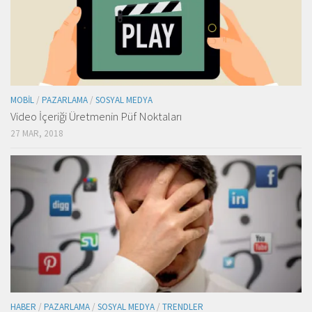
MOBIL
/
PAZARLAMA
/
SOSYAL MEDYA
Video İçeriği Üretmenin Püf Noktaları
27 MAR, 2018
HABER
/
PAZARLAMA
/
SOSYAL MEDYA
/
TRENDLER