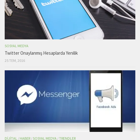
SOSYAL MEDYA
Twitter Onaylanmış Hesaplarda Yenilik
25 TEM, 2016
DIJITAL
/
HABER
/
SOSYAL MEDYA
/
TRENDLER