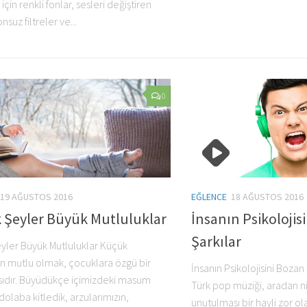
çin renkli fonlar, sesleri değiştiren
suz filtreler ve...
0
19 AĞUSTOS 2016
EĞLENCE
18 AĞUSTOS 2016
 Şeyler Büyük Mutluluklar
İnsanın Psikolojis
Şarkılar
yler Büyük Mutluluklar Küçük
n mutlu olmak, çocuklara özgü bir
İnsanın Psikolojisini Bozan
ısıdır. Büyüdükçe içimizdeki masum
Türk pop müziği, aradan n
olaba kitledik, arzularımızın,
unutulması bir hayli zor ol