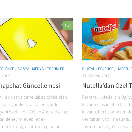
0
EĞLENCE
/
SOSYAL MEDYA
/
TRENDLER
DIJITAL
/
EĞLENCE
/
HABER
/
 2017
7 HAZIRAN 2017
Snapchat Güncellemesi
Nutella’dan Özel 
 ile kıyasıya bir rekabet içinde olan
Ferrero, Nutella için Ogilv
yeni yaratıcı araçlar geliştirdi.
kavanoz tasarımları hazırl
 yeni özellikleri İOS ve Android cihaz
kavanozları tasarlarken de
ıları deneyimleyebilecek.
veritabanı yazılıma sundu.
mede fotoğraflara arka planlar
tasarımlar İtalya’da eşsiz