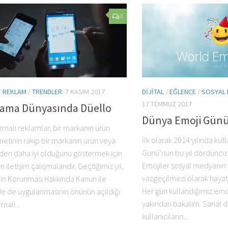
0
/
REKLAM
/
TRENDLER
7 KASIM 2017
DIJITAL
/
EĞLENCE
/
SOSYAL
17 TEMMUZ 2017
lama Dünyasında Düello
Dünya Emoji Gün
ırmalı reklamlar, bir markanın ürün
İlk olarak 2014 yılında ku
metinin rakip bir markanın ürün veya
Günü’nün bu yıl dördüncü
den daha iyi olduğunu göstermek için
Emojiler sosyal medyanın 
n iletişim çalışmalarıdır. Geçtiğimiz yıl,
vazgeçilmezi olarak hayatı
nin Korunması Hakkında Kanun ile
Her gün kullandığımız emo
e de uygulanmasının önünün açıldığı
yakından bakalım. Sanal 
rmalı...
kullanıcıların...