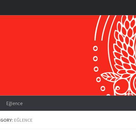
Eğlence
EGORY:
EĞLENCE