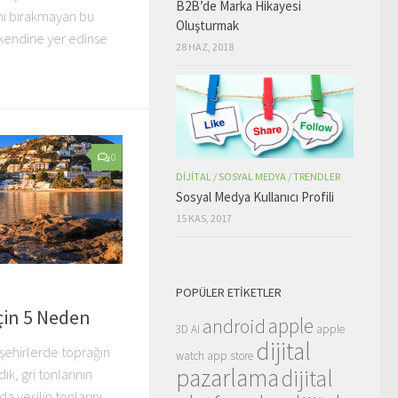
B2B’de Marka Hikayesi
tını bırakmayan bu
Oluşturmak
 kendine yer edinse
28 HAZ, 2018
0
DIJITAL
/
SOSYAL MEDYA
/
TRENDLER
Sosyal Medya Kullanıcı Profili
15 KAS, 2017
POPÜLER ETIKETLER
çin 5 Neden
apple
android
3D
AI
apple
dijital
 şehirlerde toprağın
watch
app store
pazarlama
dijital
, gri tonlarının
da yeşilin tonlarını