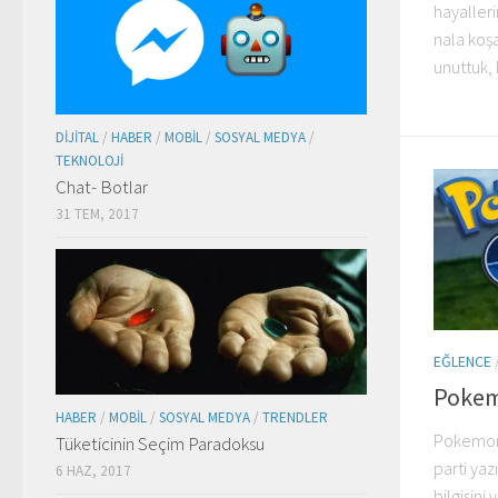
hayalleri
nala koş
unuttuk, 
DIJITAL
/
HABER
/
MOBIL
/
SOSYAL MEDYA
/
TEKNOLOJI
Chat- Botlar
31 TEM, 2017
EĞLENCE
Pokem
HABER
/
MOBIL
/
SOSYAL MEDYA
/
TRENDLER
Pokemon
Tüketicinin Seçim Paradoksu
parti yaz
6 HAZ, 2017
bilgisini