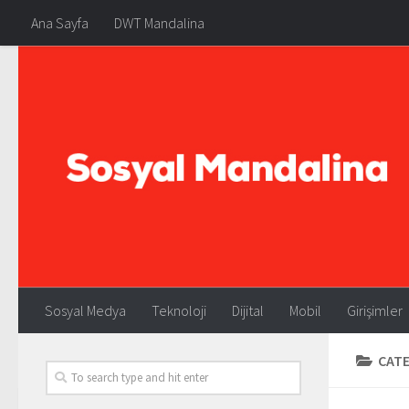
Ana Sayfa
DWT Mandalina
Sosyal Medya
Teknoloji
Dijital
Mobil
Girişimler
CAT