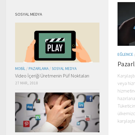
SOSYAL MEDYA
EĞLENCE
Pazar
MOBIL
/
PAZARLAMA
/
SOSYAL MEDYA
Video İçeriği Üretmenin Püf Noktaları
Karşılaşt
veya hiz
27 MAR, 2018
hizmetin
hazırlana
Tüketici
ülkemizd
karşılaştı