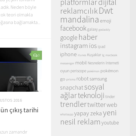
dijital
platformlar
ladık. Neden böyle
Dwt
reklamcılık
rçok teori olmakla
mandalina
emoji
doğasına bağlamakta...
facebook
galaxy
godaddy
haber
google
instagram
ios
ipad
iphone
Kuşaklar
0
itunes
lg
macbook
mobil
Nesnelerin İnterneti
messenger
oyun
pokémon
periscope
pokémon
robot
samsung
go
prisma
sosyal
snapchat
ağlar
teknoloji
tinder
ĞUSTOS 2016
trendler
twitter
web
ün çıkış tarihi
yeni
yapay zeka
whatsapp
nesil reklam
youtube
 uzun zamandır