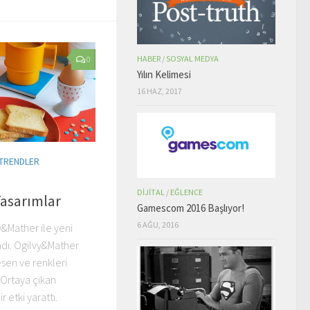
HABER
/
SOSYAL MEDYA
0
Yılın Kelimesi
16 HAZ, 2017
TRENDLER
DIJITAL
/
EĞLENCE
Tasarımlar
Gamescom 2016 Başlıyor!
6 AĞU, 2016
y&Mather ile yeni
adı. Ogilvy&Mather
sen ve renkleri
 Ortaya çıkan
 bir etki yarattı.