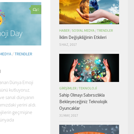
0
HABER
/
SOSYAL MEDYA
/
TRENDLER
İklim Değişikliğinin Etkileri
5 HAZ, 2017
 MEDYA
/
TRENDLER
ü
tlanan Dünya Emoji
GIRIŞIMLER
/
TEKNOLOJI
sünü kutluyoruz.
Sahip Olmayı Sabırsızlıkla
ve sanal dünyanın
Bekleyeceğiniz Teknolojik
mızdaki yerini aldı.
Oyuncaklar
jilerin geçmişine
31 MAY, 2017
dünyada