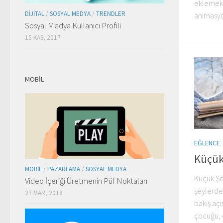
eklemek i
DIJITAL
/
SOSYAL MEDYA
/
TRENDLER
animasyon
Sosyal Medya Kullanıcı Profili
15 KAS, 2017
MOBIL
EĞLENCE
Küçük
MOBIL
/
PAZARLAMA
/
SOSYAL MEDYA
Küçük Şe
Video İçeriği Üretmenin Püf Noktaları
şeylerde
27 MAR, 2018
bakış aç
çocuğu, d