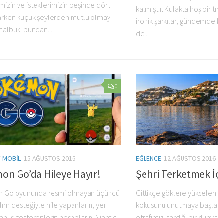
mizin ve isteklerimizin peşinde dört
kalmıştır. Kulakta hoş bir 
arken küçük şeylerden mutlu olmayı
ironik şarkılar, gündemde
halbuki bundan...
de...
0
/
MOBIL
15 AĞUSTOS 2016
EĞLENCE
12 AĞUSTOS 2016
on Go’da Hileye Hayır!
Şehri Terketmek İ
 Go oyununda resmi olmayan üçüncü
Gittikçe göklere yükselen
ılım desteğiyle hile yapanların, yer
kokusunu unutmaya başladık
 yanlış gösterenlerin hesaplarını Niantic
etrafımızı sardığı bir dünya