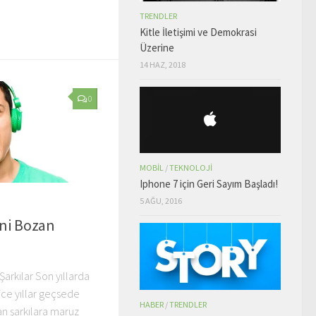
TRENDLER
Kitle İletişimi ve Demokrasi
Üzerine
14 HAZ, 2018
0
MOBIL
/
TEKNOLOJI
Iphone 7 için Geri Sayım Başladı!
5 AĞU, 2016
ini Bozan
 Şarkılar Son yıllarda
ice yıllar geçsede
HABER
/
TRENDLER
an şarkılara maruz