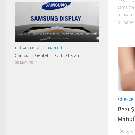
tamamen 
atlayan 
bu haber,
DIJITAL
/
MOBIL
/
TEKNOLOJI
Samsung: Gerilebilir OLED Ekran
30 MAY, 2017
EĞLENCE
Bazı 
Mahk
“Bu sefer