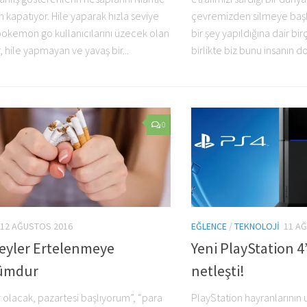
kapatıyor. Hile yaparak hızla seviye
çevremizden silmeye baş
pokemon go kullanıcılarını üzecek olan
bir şey yapıldığına dair bi
 hile yapmayan ve yavaş bir...
birlikte biz bunu insanın 
0
12 AĞUSTOS 2016
EĞLENCE
/
TEKNOLOJI
11 A
Şeyler Ertelenmeye
Yeni PlayStation 4’
ûmdur
netleşti!
 olacak, pazartesi başlıyorum”, “para
PlayStation hayranlarının