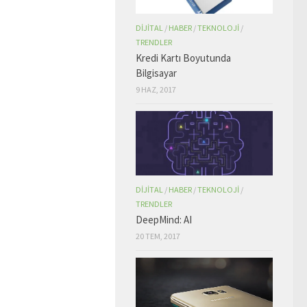
DIJITAL
/
HABER
/
TEKNOLOJI
/
TRENDLER
Kredi Kartı Boyutunda
Bilgisayar
9 HAZ, 2017
DIJITAL
/
HABER
/
TEKNOLOJI
/
TRENDLER
DeepMind: AI
20 TEM, 2017