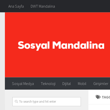
Ana Sayfa
DWT Mandalina
Sosyal Medya
Teknoloji
Dijital
Mobil
Girişimler
TAG