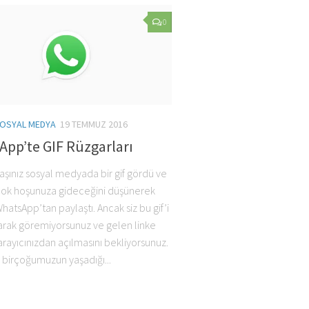
0
OSYAL MEDYA
19 TEMMUZ 2016
pp’te GIF Rüzgarları
aşınız sosyal medyada bir gif gördü ve
 çok hoşunuza gideceğini düşünerek
atsApp’tan paylaştı. Ancak siz bu gif’i
larak göremiyorsunuz ve gelen linke
tarayıcınızdan açılmasını bekliyorsunuz.
birçoğumuzun yaşadığı...