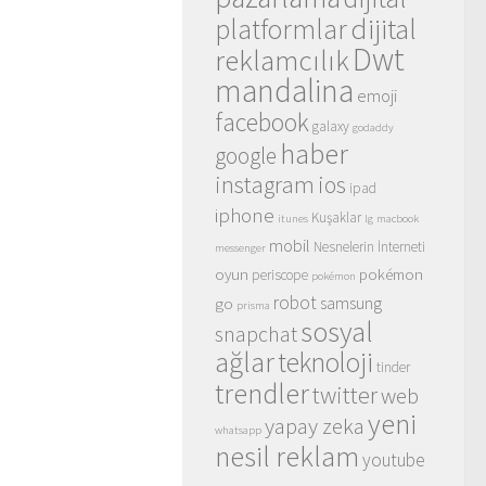
dijital
platformlar
Dwt
reklamcılık
mandalina
emoji
facebook
galaxy
godaddy
haber
google
instagram
ios
ipad
iphone
Kuşaklar
itunes
lg
macbook
mobil
Nesnelerin İnterneti
messenger
oyun
pokémon
periscope
pokémon
robot
samsung
go
prisma
sosyal
snapchat
ağlar
teknoloji
tinder
trendler
twitter
web
yeni
yapay zeka
whatsapp
nesil reklam
youtube