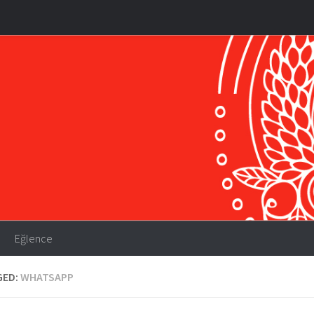
Eğlence
GED:
WHATSAPP