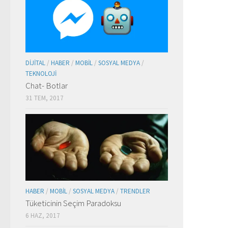
DIJITAL
/
HABER
/
MOBIL
/
SOSYAL MEDYA
/
TEKNOLOJI
Chat- Botlar
31 TEM, 2017
HABER
/
MOBIL
/
SOSYAL MEDYA
/
TRENDLER
Tüketicinin Seçim Paradoksu
6 HAZ, 2017