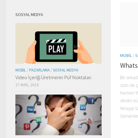
SOSYAL MEDYA
MOBIL
/
S
WhatsA
MOBIL
/
PAZARLAMA
/
SOSYAL MEDYA
Video İçeriği Üretmenin Püf Noktaları
Bir arkad
sizin de
27 MAR, 2018
hemen Wh
direkt o
tıklayıp 
Genelde 