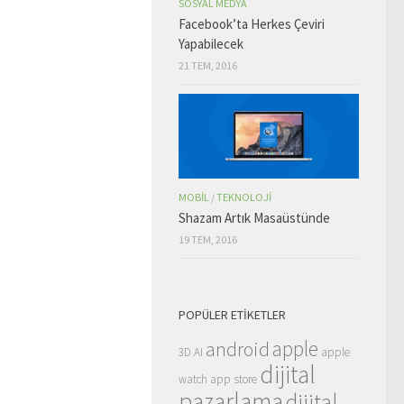
SOSYAL MEDYA
Facebook’ta Herkes Çeviri
Yapabilecek
21 TEM, 2016
MOBIL
/
TEKNOLOJI
Shazam Artık Masaüstünde
19 TEM, 2016
POPÜLER ETIKETLER
apple
android
3D
AI
apple
dijital
watch
app store
pazarlama
dijital