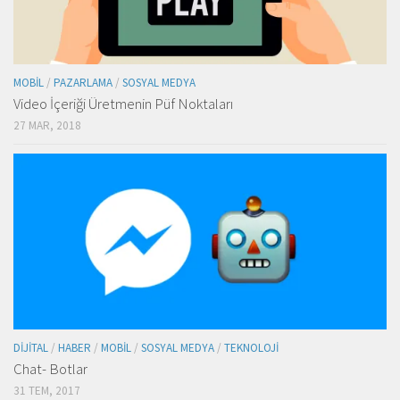
MOBIL
/
PAZARLAMA
/
SOSYAL MEDYA
Video İçeriği Üretmenin Püf Noktaları
27 MAR, 2018
DIJITAL
/
HABER
/
MOBIL
/
SOSYAL MEDYA
/
TEKNOLOJI
Chat- Botlar
31 TEM, 2017