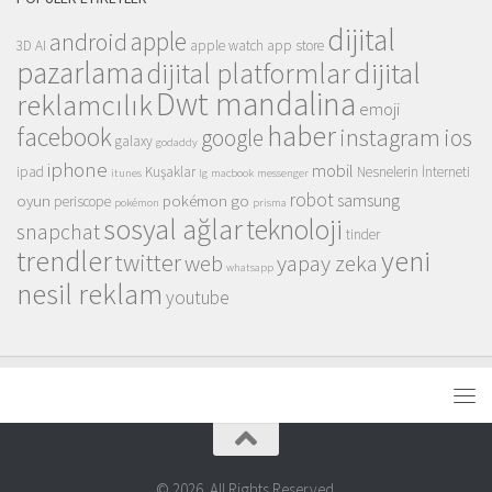
dijital
apple
android
3D
AI
apple watch
app store
pazarlama
dijital
dijital platformlar
Dwt mandalina
reklamcılık
emoji
haber
facebook
instagram
ios
google
galaxy
godaddy
iphone
mobil
ipad
Kuşaklar
Nesnelerin İnterneti
itunes
lg
macbook
messenger
robot
samsung
oyun
pokémon go
periscope
pokémon
prisma
sosyal ağlar
teknoloji
snapchat
tinder
trendler
yeni
twitter
web
yapay zeka
whatsapp
nesil reklam
youtube
© 2026. All Rights Reserved.