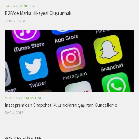
HABER
/
TRENDLER
B2B’de Marka Hikayesi Oluşturmak
28 HAZ, 2018
MOBIL
/
SOSYAL MEDYA
Instagram’dan Snapchat Kullanıcılarını Şaşırtan Güncelleme
5 AĞU, 2016
POPÜLER ETIKETLER