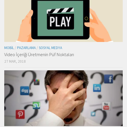
MOBIL
/
PAZARLAMA
/
SOSYAL MEDYA
Video İçeriği Üretmenin Püf Noktaları
27 MAR, 2018