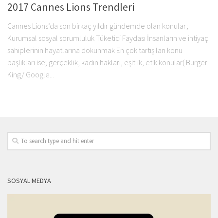
2017 Cannes Lions Trendleri
Cannes Lions’da son birkaç yıldır gündemde olan konular;
Kurumsal sosyal sorumluluk Tüketici Faydası İnsanların ve ihtiyaç
sahiplerinin hayatlarına dokunmak En çok tartışılan konu
başlıkları ise; gerçeklik, kadın hakları, eşitlik, etik konular( Burger
King/ Google...
SOSYAL MEDYA