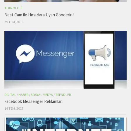
TEKNOLOJI
Nest Cam ile Hırsızlara Uyarı Gönderin!
29 TEM, 2016
DIJITAL
/
HABER
/
SOSYAL MEDYA
/
TRENDLER
Facebook Messenger Reklamları
14 TEM, 2017