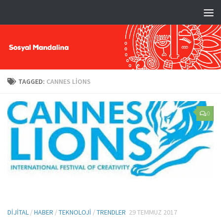
TAGGED:
CANNES LIONS
0
DIJITAL
/
HABER
/
TEKNOLOJI
/
TRENDLER
29 TEMMUZ 2017