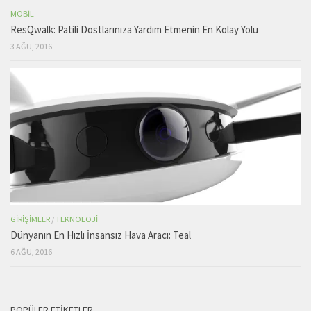
MOBIL
ResQwalk: Patili Dostlarınıza Yardım Etmenin En Kolay Yolu
3 AĞU, 2016
GIRIŞIMLER
/
TEKNOLOJI
Dünyanın En Hızlı İnsansız Hava Aracı: Teal
6 AĞU, 2016
POPÜLER ETIKETLER