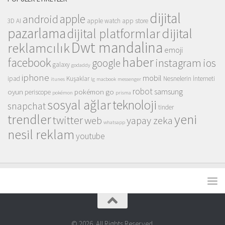
dijital
apple
android
3D
AI
apple watch
app store
pazarlama
dijital
dijital platformlar
Dwt mandalina
reklamcılık
emoji
haber
facebook
instagram
ios
google
galaxy
godaddy
iphone
mobil
ipad
Kuşaklar
Nesnelerin İnterneti
itunes
lg
macbook
messenger
robot
samsung
oyun
pokémon go
periscope
pokémon
prisma
sosyal ağlar
teknoloji
snapchat
tinder
trendler
yeni
twitter
web
yapay zeka
whatsapp
nesil reklam
youtube
© 2026. All Rights Reserved.