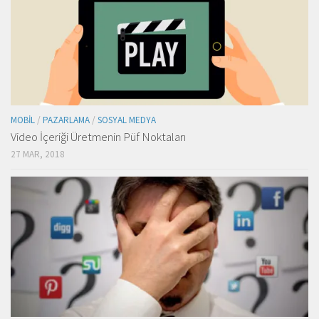
MOBIL
/
PAZARLAMA
/
SOSYAL MEDYA
Video İçeriği Üretmenin Püf Noktaları
27 MAR, 2018