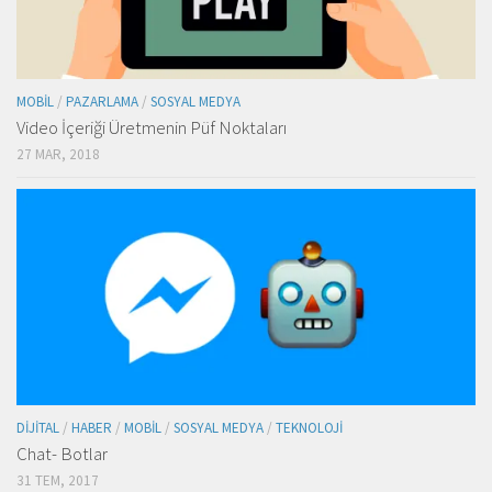
MOBIL
/
PAZARLAMA
/
SOSYAL MEDYA
Video İçeriği Üretmenin Püf Noktaları
27 MAR, 2018
DIJITAL
/
HABER
/
MOBIL
/
SOSYAL MEDYA
/
TEKNOLOJI
Chat- Botlar
31 TEM, 2017