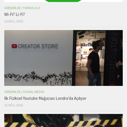
GIRIŞIMLER
/
TEKNOLOJI
Wi-Fi? Li-Fi?
15 AĞU, 2016
GIRIŞIMLER
/
SOSYAL MEDYA
İlk Fiziksel Youtube Mağazası Londra’da Açılıyor
22 AĞU, 2016