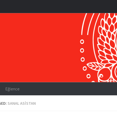
Eğlence
GED:
SANAL ASISTAN