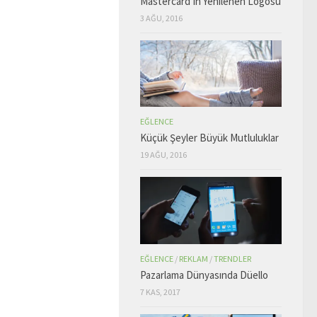
Mastercard’ın Yenilenen Logosu
3 AĞU, 2016
EĞLENCE
Küçük Şeyler Büyük Mutluluklar
19 AĞU, 2016
EĞLENCE
/
REKLAM
/
TRENDLER
Pazarlama Dünyasında Düello
7 KAS, 2017