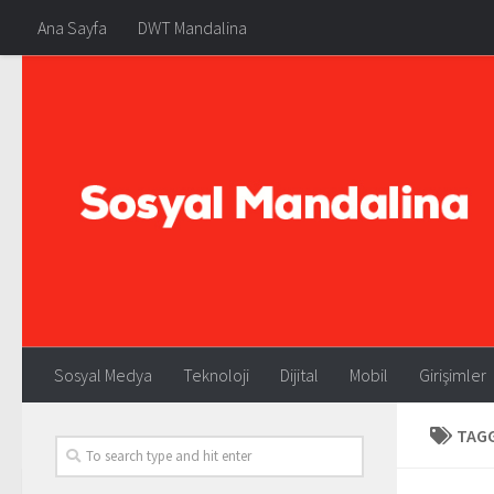
Ana Sayfa
DWT Mandalina
Sosyal Medya
Teknoloji
Dijital
Mobil
Girişimler
TAG