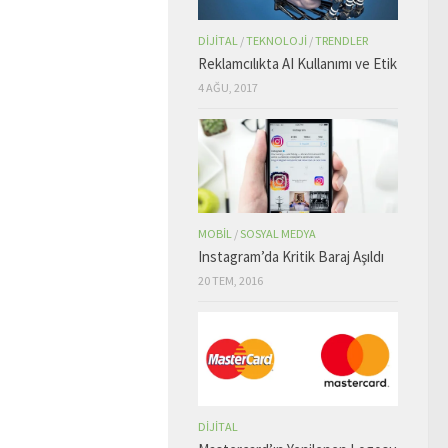
DIJITAL
/
TEKNOLOJI
/
TRENDLER
Reklamcılıkta AI Kullanımı ve Etik
4 AĞU, 2017
MOBIL
/
SOSYAL MEDYA
Instagram’da Kritik Baraj Aşıldı
20 TEM, 2016
DIJITAL