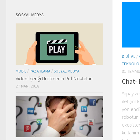
SOSYAL MEDYA
DIJITAL
/
TEKNOLO
31 TEMMU
MOBIL
/
PAZARLAMA
/
SOSYAL MEDYA
Video İçeriği Üretmenin Püf Noktaları
Chat- 
27 MAR, 2018
Yapay zek
iletişim 
yönlendi
robotun k
ekosistem
kullanım a