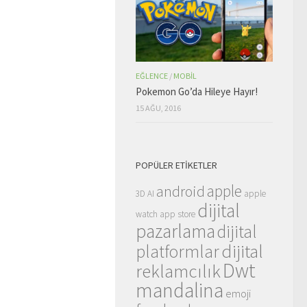
EĞLENCE
/
MOBIL
Pokemon Go’da Hileye Hayır!
15 AĞU, 2016
POPÜLER ETIKETLER
apple
android
3D
AI
apple
dijital
watch
app store
pazarlama
dijital
dijital
platformlar
Dwt
reklamcılık
mandalina
emoji