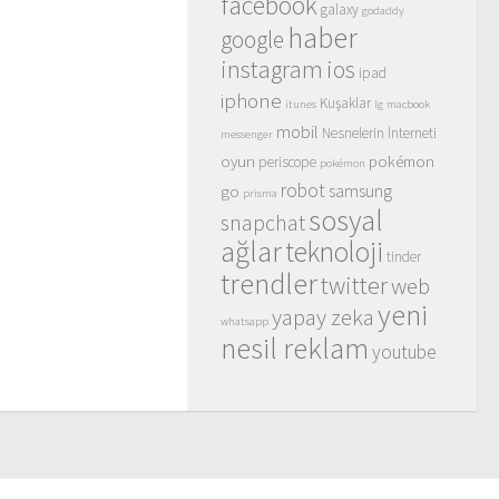
facebook
galaxy
godaddy
haber
google
instagram
ios
ipad
iphone
Kuşaklar
itunes
lg
macbook
mobil
Nesnelerin İnterneti
messenger
oyun
pokémon
periscope
pokémon
robot
samsung
go
prisma
sosyal
snapchat
ağlar
teknoloji
tinder
trendler
twitter
web
yeni
yapay zeka
whatsapp
nesil reklam
youtube