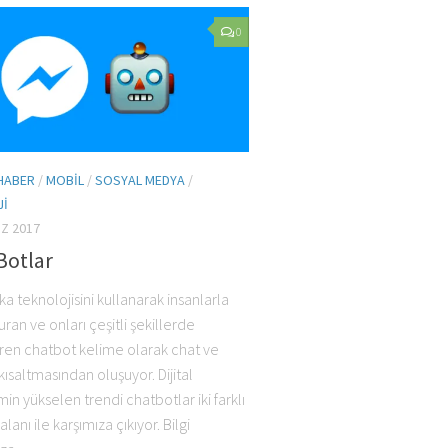
0
HABER
/
MOBIL
/
SOSYAL MEDYA
/
JI
Z 2017
Botlar
a teknolojisini kullanarak insanlarla
kuran ve onları çeşitli şekillerde
ren chatbot kelime olarak chat ve
ısaltmasından oluşuyor. Dijital
in yükselen trendi chatbotlar iki farklı
lanı ile karşımıza çıkıyor. Bilgi