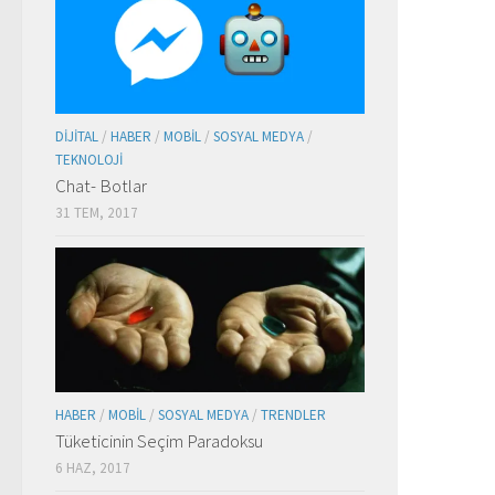
DIJITAL
/
HABER
/
MOBIL
/
SOSYAL MEDYA
/
TEKNOLOJI
Chat- Botlar
31 TEM, 2017
HABER
/
MOBIL
/
SOSYAL MEDYA
/
TRENDLER
Tüketicinin Seçim Paradoksu
6 HAZ, 2017