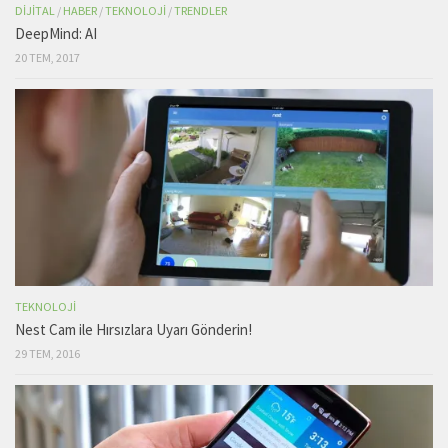
DIJITAL
/
HABER
/
TEKNOLOJI
/
TRENDLER
DeepMind: AI
20 TEM, 2017
TEKNOLOJI
Nest Cam ile Hırsızlara Uyarı Gönderin!
29 TEM, 2016