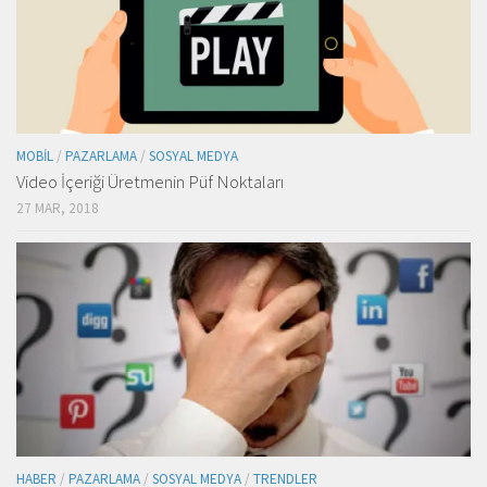
MOBIL
/
PAZARLAMA
/
SOSYAL MEDYA
Video İçeriği Üretmenin Püf Noktaları
27 MAR, 2018
HABER
/
PAZARLAMA
/
SOSYAL MEDYA
/
TRENDLER