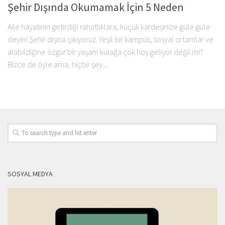
Şehir Dışında Okumamak İçin 5 Neden
Aile hayatının getirdiği rahatlıklara, küçük kardeşinize güle güle
deyin! Şehir dışına çıkıyoruz. Yeşil bir kampüs, sosyal ortamlar ve
alabildiğine özgür bir yaşam kulağa çok hoş geliyor değil mi?
Bizce de öyle ama, hiçbir şey...
SOSYAL MEDYA