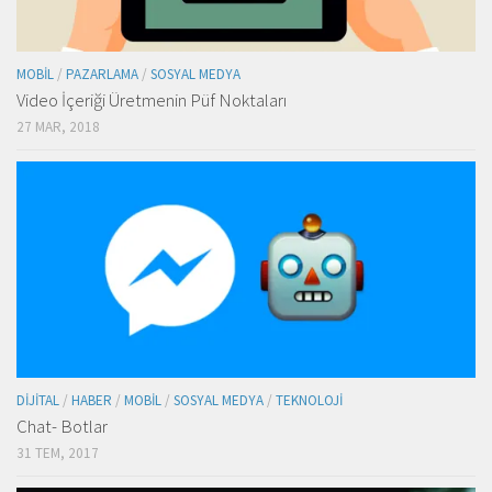
MOBIL
/
PAZARLAMA
/
SOSYAL MEDYA
Video İçeriği Üretmenin Püf Noktaları
27 MAR, 2018
DIJITAL
/
HABER
/
MOBIL
/
SOSYAL MEDYA
/
TEKNOLOJI
Chat- Botlar
31 TEM, 2017