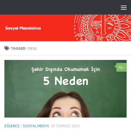
TAGGED:
OKUL
0
EĞLENCE
/
SOSYAL MEDYA
25 TEMMUZ 2016