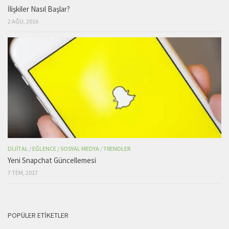
İlişkiler Nasıl Başlar?
2 AĞU, 2016
DIJITAL
/
EĞLENCE
/
SOSYAL MEDYA
/
TRENDLER
Yeni Snapchat Güncellemesi
7 TEM, 2017
POPÜLER ETIKETLER