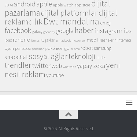
dijital
apple
android
3D
AI
apple watch
app store
pazarlama
dijital
dijital platformlar
Dwt mandalina
reklamcılık
emoji
haber
facebook
instagram
ios
google
galaxy
godaddy
iphone
mobil
ipad
Kuşaklar
Nesnelerin İnterneti
itunes
lg
macbook
messenger
robot
samsung
oyun
pokémon go
periscope
pokémon
prisma
sosyal ağlar
teknoloji
snapchat
tinder
trendler
yeni
twitter
web
yapay zeka
whatsapp
nesil reklam
youtube
© 2026. All Rights Reserved.