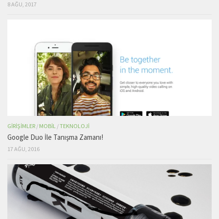
8 AĞU, 2017
GIRIŞIMLER
/
MOBIL
/
TEKNOLOJI
Google Duo İle Tanışma Zamanı!
17 AĞU, 2016