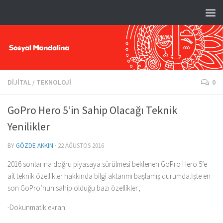
DIJITAL
/
TEKNOLOJI
0
GoPro Hero 5’in Sahip Olacağı Teknik
Yenilikler
BY
GÖZDE AKKIN
·
22 AĞUSTOS 2016
2016 sonlarına doğru piyasaya sürülmesi beklenen GoPro Hero 5’e
ait teknik özellikler hakkında bilgi aktarımı başlamış durumda.İşte en
son GoPro’nun sahip olduğu bazı özellikler;
-Dokunmatik ekran