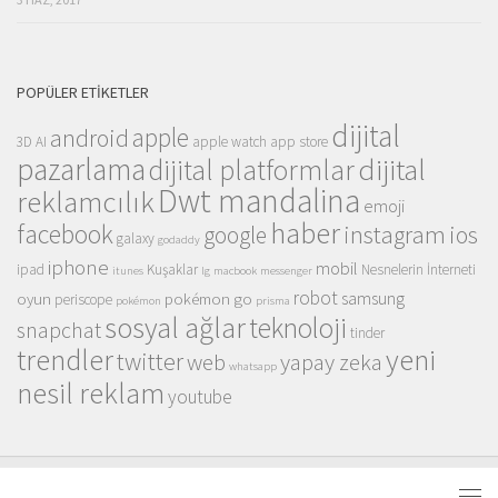
POPÜLER ETIKETLER
dijital
apple
android
3D
AI
apple watch
app store
pazarlama
dijital
dijital platformlar
Dwt mandalina
reklamcılık
emoji
haber
facebook
instagram
ios
google
galaxy
godaddy
iphone
mobil
ipad
Kuşaklar
Nesnelerin İnterneti
itunes
lg
macbook
messenger
robot
samsung
oyun
pokémon go
periscope
pokémon
prisma
sosyal ağlar
teknoloji
snapchat
tinder
trendler
yeni
twitter
web
yapay zeka
whatsapp
nesil reklam
youtube