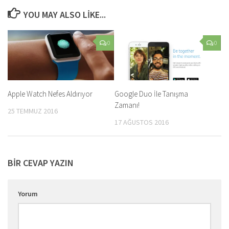
YOU MAY ALSO LIKE...
0
0
Apple Watch Nefes Aldırıyor
Google Duo İle Tanışma
Zamanı!
25 TEMMUZ 2016
17 AĞUSTOS 2016
BIR CEVAP YAZIN
Yorum