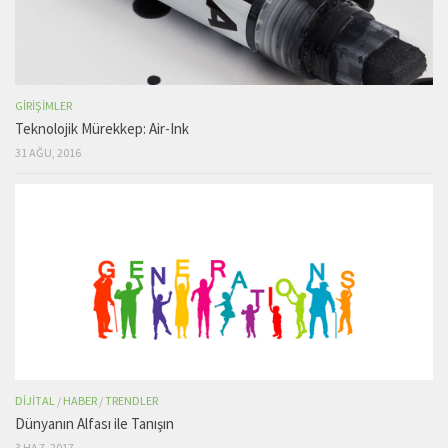
GIRIŞIMLER
Teknolojik Mürekkep: Air-Ink
31 AĞU, 2016
DIJITAL
/
HABER
/
TRENDLER
Dünyanın Alfası ile Tanışın
3 HAZ, 2017