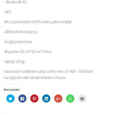
– Bluetooth 4.1
-GPS
-8K çözünürlükle 30 FPS video çekim özelliği
-2800 mAh’lık batarya
-Su geçirmez kasa
-Boyutları 6.2 cm*4,5 cm*3.4cm
-Ağırlığı 118 gr.
Yukarıdaki özelliklere sahip GoPro Hero 5’i 400 – 550 dolar
karşılığında satın almak mümkün olacak.
Bunu paylaş:
Twitter
Facebook'ta
Pinterest'te
Linkedln
Google+
WhatsApp'ta
Yazdırmak
üzerinde
paylaşmak
paylaşmak
üzerinden
üzerinde
paylaşmak
için
paylaşmak
için
için
paylaşmak
paylaşmak
için
tıklayın
için
tıklayın
tıklayın
için
için
tıklayın
(Yeni
tıklayın
(Yeni
(Yeni
tıklayın
tıklayın
(Yeni
pencerede
(Yeni
pencerede
pencerede
(Yeni
(Yeni
pencerede
açılır)