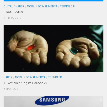
DIJITAL
/
HABER
/
MOBIL
/
SOSYAL MEDYA
/
TEKNOLOJI
Chat- Botlar
31 TEM, 2017
HABER
/
MOBIL
/
SOSYAL MEDYA
/
TRENDLER
Tüketicinin Seçim Paradoksu
6 HAZ, 2017