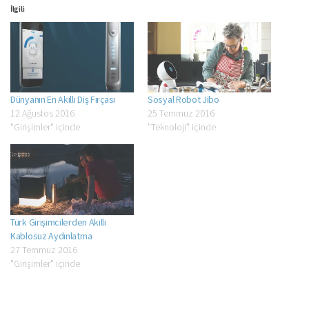
pencerede
açılır)
açılır)
pencerede
pencerede
açılır)
İlgili
açılır)
açılır)
açılır)
Dünyanın En Akıllı Diş Fırçası
Sosyal Robot Jibo
12 Ağustos 2016
25 Temmuz 2016
"Girişimler" içinde
"Teknoloji" içinde
Türk Girişimcilerden Akıllı
Kablosuz Aydınlatma
27 Temmuz 2016
"Girişimler" içinde