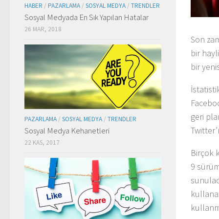
HABER
/
PAZARLAMA
/
SOSYAL MEDYA
/
TRENDLER
Sosyal Medyada En Sık Yapılan Hatalar
26 MAR, 2018
Son zam
bir hay
bir yeni
İstatist
Faceboo
geri pla
PAZARLAMA
/
SOSYAL MEDYA
/
TRENDLER
Twitter’
Sosyal Medya Kehanetleri
22 KAS, 2017
Birçok 
9 sürümü
sunula
kullana
kullanm