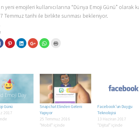
’ın yeni emojileri kullanıcılarına “Dünya Emoji Günü” olarak 
7 Temmuz tarihi ile birlikte sunması bekleniyor.
:
er
Facebook'ta
Pinterest'te
Linkedln
Google+
WhatsApp'ta
Yazdırmak
nde
paylaşmak
paylaşmak
üzerinden
üzerinde
paylaşmak
için
aşmak
için
için
paylaşmak
paylaşmak
için
tıklayın
tıklayın
tıklayın
için
için
tıklayın
(Yeni
ın
(Yeni
(Yeni
tıklayın
tıklayın
(Yeni
pencerede
pencerede
pencerede
(Yeni
(Yeni
pencerede
açılır)
erede
açılır)
açılır)
pencerede
pencerede
açılır)
açılır)
açılır)
ji Günü
Snapchat Elinden Geleni
Facebook’un Duygu
z 2017
Yapıyor
Teknolojisi
çinde
25 Temmuz 2016
13 Haziran 2017
"Mobil" içinde
"Dijital" içinde