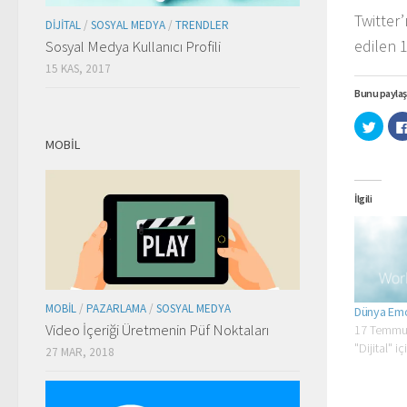
Twitter
DIJITAL
/
SOSYAL MEDYA
/
TRENDLER
edilen 1
Sosyal Medya Kullanıcı Profili
15 KAS, 2017
Bunu paylaş
Twitt
üzeri
MOBIL
payl
için
tıklay
(Yeni
penc
İlgili
açılır)
MOBIL
/
PAZARLAMA
/
SOSYAL MEDYA
Dünya Emo
Video İçeriği Üretmenin Püf Noktaları
17 Temmu
"Dijital" i
27 MAR, 2018