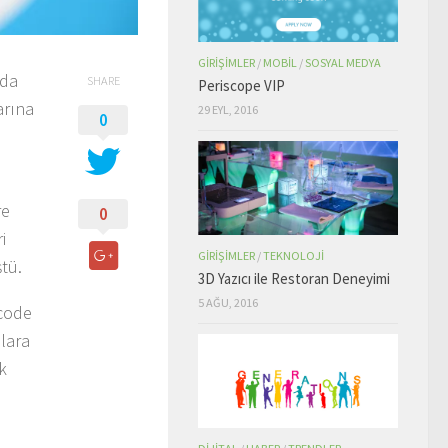
GIRIŞIMLER
/
MOBIL
/
SOSYAL MEDYA
nda
SHARE
Periscope VIP
arına
29 EYL, 2016
0
re
0
i
GIRIŞIMLER
/
TEKNOLOJI
ştü.
3D Yazıcı ile Restoran Deneyimi
5 AĞU, 2016
icode
lara
k