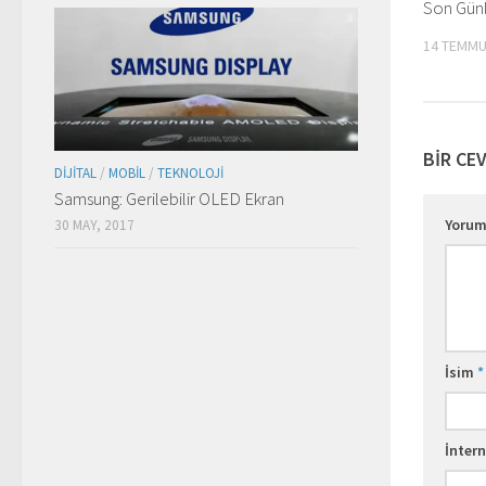
Son Günl
14 TEMMU
BIR CE
DIJITAL
/
MOBIL
/
TEKNOLOJI
Samsung: Gerilebilir OLED Ekran
Yoru
30 MAY, 2017
İsim
*
İntern