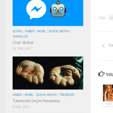
Tags:
an
DIJITAL
/
HABER
/
MOBIL
/
SOSYAL MEDYA
/
TEKNOLOJI
Chat- Botlar
Ga
31 TEM, 2017
YOU
HABER
/
MOBIL
/
SOSYAL MEDYA
/
TRENDLER
Tüketicinin Seçim Paradoksu
6 HAZ, 2017