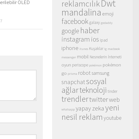
Dwt
reklamcılık
rilebilir OLED
mandalina
emoji
facebook
17
galaxy
godaddy
haber
google
instagram
ios
ipad
iphone
Kuşaklar
itunes
lg
macbook
mobil
Nesnelerin İnterneti
messenger
oyun
pokémon
periscope
pokémon
robot
samsung
go
prisma
sosyal
snapchat
ağlar
teknoloji
tinder
trendler
twitter
web
yeni
yapay zeka
whatsapp
nesil reklam
youtube