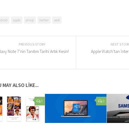
droid
apple
emoji
twitter
web
PREVIOUS STORY
NEXT STOR
laxy Note 7’nin Tanıtım Tarihi Artık Kesin!
Apple Watch’tan İnte
 MAY ALSO LIKE...
0
0