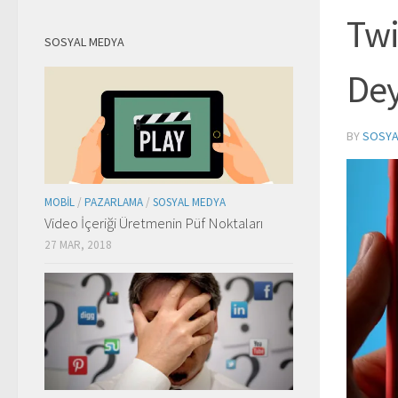
Twi
SOSYAL MEDYA
Dey
BY
SOSYA
MOBIL
/
PAZARLAMA
/
SOSYAL MEDYA
Video İçeriği Üretmenin Püf Noktaları
27 MAR, 2018