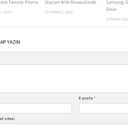
erin Favorisi: Prisma
Shazam Artık Masaüstünde
Samsung: Ge
Ekran
Z 2016
19 TEMMUZ 2016
30 MAYIS 20
VAP YAZIN
m
E-posta
*
et sitesi