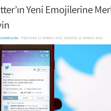
tter’ın Yeni Emojilerine Me
in
LMANDALINA
· PUBLISHED
15 TEMMUZ 2016
· UPDATED
25 TEMMUZ 2016