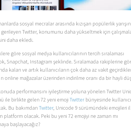
anlarda sosyal mecralar arasında kızışan popülerlik yarışı
li gerileyen Twitter, konumunu daha yükseltmek için çalışmal
sini daha ekledi.
iklere göre sosyal medya kullanıcılarının tercih sıralaması
k, Snapchat, Instagram şeklinde. Sıralamada rakiplerine gö
nda kalan ve artık kullanıcıların çok daha az vakit geçirdikler
ın online mağazalar üzerinden indirilme oranı da bir hayli dü
konuda performansını iyileştirme yoluna yönelen Twitter Un
 ile birlikte gelen 72 yeni emoji
Twitter
bünyesinde kullanıcı
cak. Bu bakımdan
Twitter
, Unicode 9 sürümündeki emojileri il
n platform olacak. Peki bu yeni 72 emojiyi ne zaman mı
aya başlayacağız?