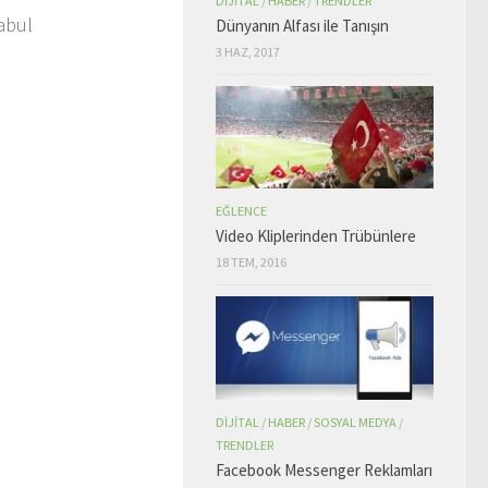
DIJITAL
/
HABER
/
TRENDLER
kabul
Dünyanın Alfası ile Tanışın
3 HAZ, 2017
EĞLENCE
Video Kliplerinden Trübünlere
18 TEM, 2016
DIJITAL
/
HABER
/
SOSYAL MEDYA
/
TRENDLER
Facebook Messenger Reklamları