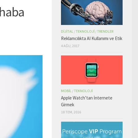
rhaba
DIJITAL
/
TEKNOLOJI
/
TRENDLER
Reklamcılıkta AI Kullanımı ve Etik
4 AĞU, 2017
MOBIL
/
TEKNOLOJI
Apple Watch’tan İnternete
Girmek
18 TEM, 2016