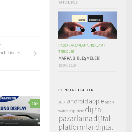
14 TEM, 2017
HABER
/
PAZARLAMA
/
REKLAM
/
Y
TRENDLER
rnete Girmek
MARKA BİRLEŞMELERİ
15 EKI, 2019
POPÜLER ETIKETLER
apple
android
3D
AI
apple
0
dijital
watch
app store
pazarlama
dijital
dijital
platformlar