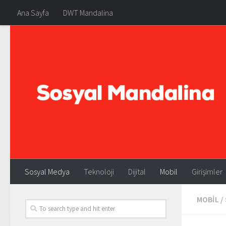
Ana Sayfa
DWT Mandalina
Sosyal Medya
Teknoloji
Dijital
Mobil
Girişimler
MOBIL
/