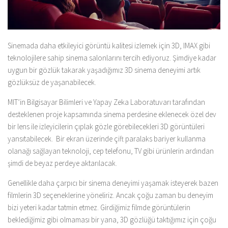
Sinemada daha etkileyici görüntü kalitesi izlemek için 3D, IMAX gibi
teknolojilere sahip sinema salonlarını tercih ediyoruz. Şimdiye kadar
uygun bir gözlük takarak yaşadığımız 3D sinema deneyimi artık
gözlüksüz de yaşanabilecek.
MIT’in Bilgisayar Bilimleri ve Yapay Zeka Laboratuvarı tarafından
desteklenen proje kapsamında sinema perdesine eklenecek özel dev
bir lens ile izleyicilerin çıplak gözle görebilecekleri 3D görüntüleri
yansıtabilecek. Bir ekran üzerinde çift paralaks bariyer kullanma
olanağı sağlayan teknoloji, cep telefonu, TV gibi ürünlerin ardından
şimdi de beyaz perdeye aktarılacak.
Genellikle daha çarpıcı bir sinema deneyimi yaşamak isteyerek bazen
filmlerin 3D seçeneklerine yöneliriz. Ancak çoğu zaman bu deneyim
bizi yeteri kadar tatmin etmez. Girdiğimiz filmde görüntülerin
beklediğimiz gibi olmaması bir yana, 3D gözlüğü taktığımız için çoğu