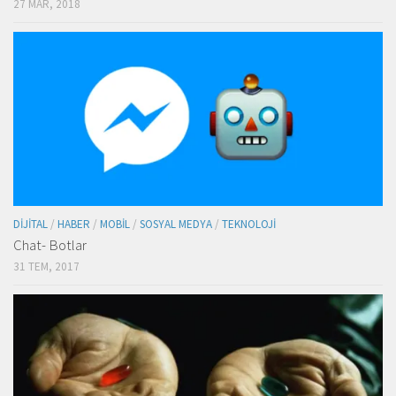
27 MAR, 2018
DIJITAL
/
HABER
/
MOBIL
/
SOSYAL MEDYA
/
TEKNOLOJI
Chat- Botlar
31 TEM, 2017