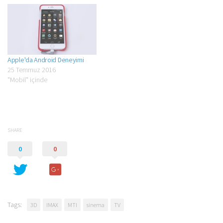
Apple'da Android Deneyimi
25 Temmuz 2016
"Mobil" içinde
SHARE
0
0
Tags:
3D
IMAX
MTI
sinema
TV