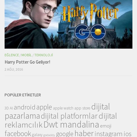
EĞLENCE
/
MOBIL
/
TEKNOLOJI
Harry Potter Go Geliyor!
2 AĞU, 2016
POPÜLER ETIKETLER
dijital
apple
android
3D
AI
apple watch
app store
pazarlama
dijital
dijital platformlar
Dwt mandalina
reklamcılık
emoji
haber
facebook
instagram
ios
google
galaxy
godaddy