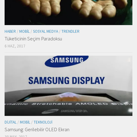
HABER
/
MOBIL
/
SOSYAL MEDYA
/
TRENDLER
Tüketicinin Seçim Paradoksu
6 HAZ, 2017
DIJITAL
/
MOBIL
/
TEKNOLOJI
Samsung: Gerilebilir OLED Ekran
30 MAY, 2017