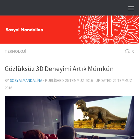
TEKNOLOJI
0
Gözlüksüz 3D Deneyimi Artık Mümkün
BY
SOSYALMANDALINA
· PUBLISHED
26 TEMMUZ 2016
· UPDATED
26 TEMMUZ
2016