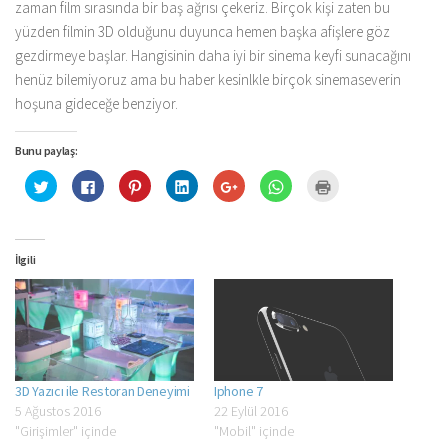
zaman film sırasında bir baş ağrısı çekeriz. Birçok kişi zaten bu
yüzden filmin 3D olduğunu duyunca hemen başka afişlere göz
gezdirmeye başlar. Hangisinin daha iyi bir sinema keyfi sunacağını
henüz bilemiyoruz ama bu haber kesinlkle birçok sinemaseverin
hoşuna gideceğe benziyor.
Bunu paylaş:
Twitter
Facebook'ta
Pinterest'te
Linkedln
Google+
WhatsApp'ta
Yazdırmak
üzerinde
paylaşmak
paylaşmak
üzerinden
üzerinde
paylaşmak
için
paylaşmak
için
için
paylaşmak
paylaşmak
için
tıklayın
için
tıklayın
tıklayın
için
için
tıklayın
(Yeni
tıklayın
(Yeni
(Yeni
tıklayın
tıklayın
(Yeni
pencerede
(Yeni
pencerede
pencerede
(Yeni
(Yeni
pencerede
açılır)
pencerede
açılır)
açılır)
pencerede
pencerede
açılır)
İlgili
açılır)
açılır)
açılır)
3D Yazıcı ile Restoran Deneyimi
Iphone 7
5 Ağustos 2016
22 Eylül 2016
"Girişimler" içinde
"Mobil" içinde