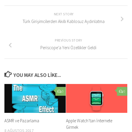
NEXT STORY
Türk Girişimcilerden Akıllı Kablosuz Aydınlatma
PREVIOUS STORY
Periscope’a Yeni Özellikler Geldi
YOU MAY ALSO LIKE...
0
0
ASMR ve Pazarlama
Apple Watch’tan İnternete
Girmek
8 AĞUSTOS 2017