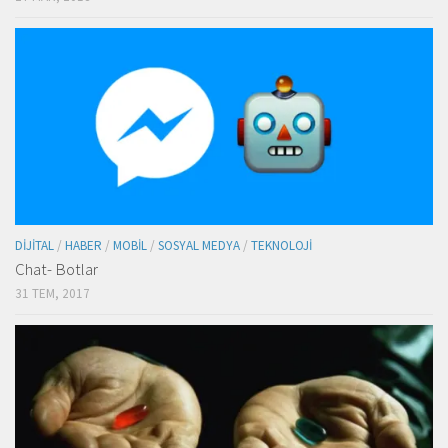
DIJITAL
/
HABER
/
MOBIL
/
SOSYAL MEDYA
/
TEKNOLOJI
Chat- Botlar
31 TEM, 2017