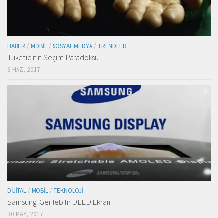
HABER
/
MOBIL
/
SOSYAL MEDYA
/
TRENDLER
Tüketicinin Seçim Paradoksu
6 HAZ, 2017
DIJITAL
/
MOBIL
/
TEKNOLOJI
Samsung: Gerilebilir OLED Ekran
30 MAY, 2017