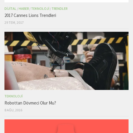
DIJITAL
/
HABER
/
TEKNOLOJI
/
TRENDLER
2017 Cannes Lions Trendleri
29 TEM, 2017
TEKNOLOJI
Robottan Dövmeci Olur Mu?
8 AĞU, 2016