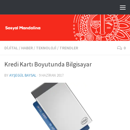
DIJITAL
/
HABER
/
TEKNOLOJI
/
TRENDLER
0
Kredi Kartı Boyutunda Bilgisayar
BY
AYŞEGÜL BAYSAL
·
9 HAZIRAN 2017