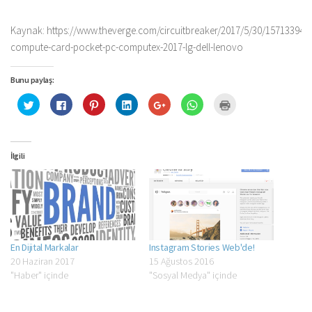
Kaynak: https://www.theverge.com/circuitbreaker/2017/5/30/15713394/in
compute-card-pocket-pc-computex-2017-lg-dell-lenovo
Bunu paylaş:
Twitter
Facebook'ta
Pinterest'te
Linkedln
Google+
WhatsApp'ta
Yazdırmak
üzerinde
paylaşmak
paylaşmak
üzerinden
üzerinde
paylaşmak
için
paylaşmak
için
için
paylaşmak
paylaşmak
için
tıklayın
için
tıklayın
tıklayın
için
için
tıklayın
(Yeni
tıklayın
(Yeni
(Yeni
tıklayın
tıklayın
(Yeni
pencerede
(Yeni
pencerede
pencerede
(Yeni
(Yeni
pencerede
açılır)
pencerede
açılır)
açılır)
pencerede
pencerede
açılır)
İlgili
açılır)
açılır)
açılır)
En Dijital Markalar
Instagram Stories Web'de!
20 Haziran 2017
15 Ağustos 2016
"Haber" içinde
"Sosyal Medya" içinde