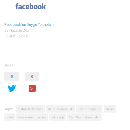
Facebook’un Duygu Teknolojisi
13 Haziran 2017
"Dijital" içinde
SHARE
0
0
Tags:
dijital platformlar
dijital reklamcılık
Dwt mandalina
haber
İntel
Nesnelerin İnterneti
teknoloji
Yeni Nesil Teknolojiler