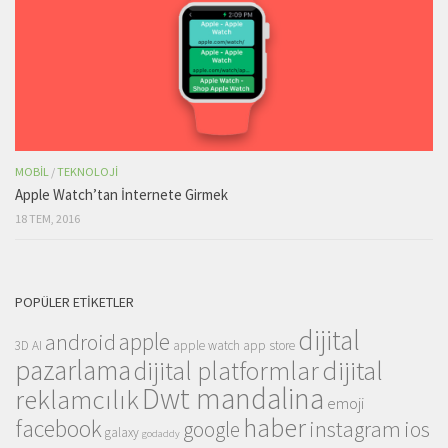
MOBIL
/
TEKNOLOJI
Apple Watch’tan İnternete Girmek
18 TEM, 2016
POPÜLER ETIKETLER
dijital
apple
android
3D
AI
apple watch
app store
pazarlama
dijital
dijital platformlar
Dwt mandalina
reklamcılık
emoji
haber
facebook
instagram
ios
google
galaxy
godaddy