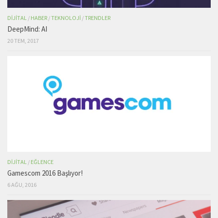
DIJITAL
/
HABER
/
TEKNOLOJI
/
TRENDLER
DeepMind: AI
20 TEM, 2017
DIJITAL
/
EĞLENCE
Gamescom 2016 Başlıyor!
6 AĞU, 2016