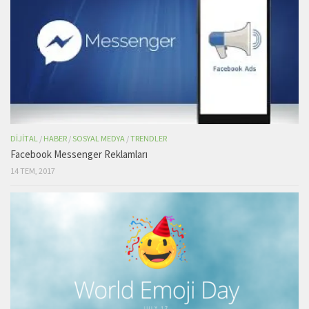
DIJITAL
/
HABER
/
SOSYAL MEDYA
/
TRENDLER
Facebook Messenger Reklamları
14 TEM, 2017