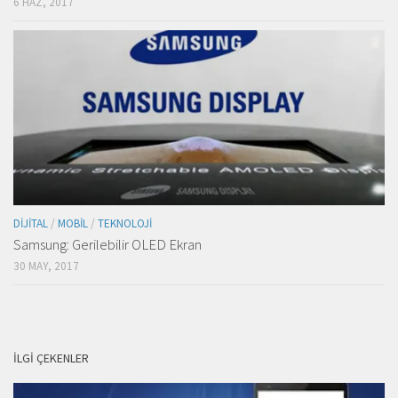
6 HAZ, 2017
DIJITAL
/
MOBIL
/
TEKNOLOJI
Samsung: Gerilebilir OLED Ekran
30 MAY, 2017
İLGI ÇEKENLER