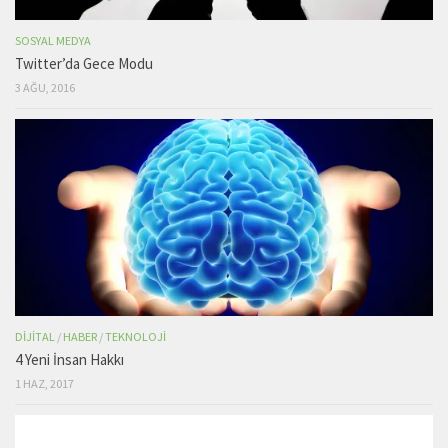
SOSYAL MEDYA
Twitter’da Gece Modu
3 AĞU, 2016
DIJITAL
/
HABER
/
TEKNOLOJI
4 Yeni İnsan Hakkı
1 HAZ, 2017