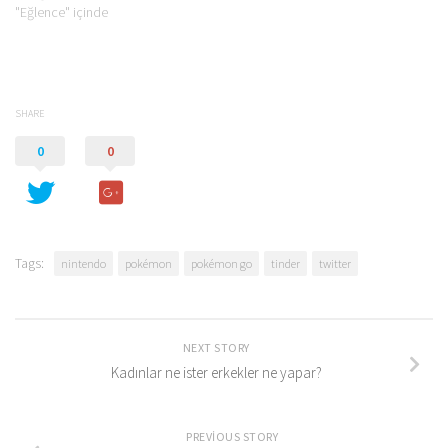
"Eğlence" içinde
SHARE
0
0
Tags:
nintendo
pokémon
pokémon go
tinder
twitter
NEXT STORY
Kadınlar ne ister erkekler ne yapar?
PREVIOUS STORY