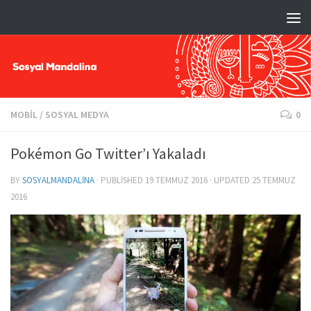
MOBIL
/
SOSYAL MEDYA
0
Pokémon Go Twitter’ı Yakaladı
BY
SOSYALMANDALINA
· PUBLISHED
19 TEMMUZ 2016
· UPDATED
25 TEMMUZ
2016