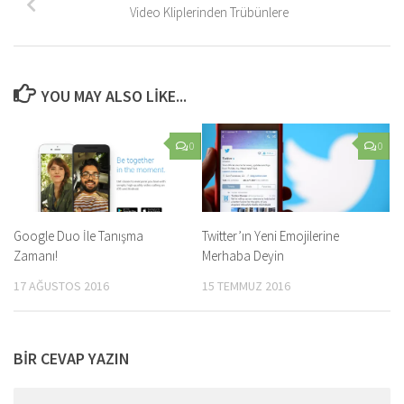
Video Kliplerinden Trübünlere
YOU MAY ALSO LIKE...
0
0
Google Duo İle Tanışma
Twitter’ın Yeni Emojilerine
Zamanı!
Merhaba Deyin
17 AĞUSTOS 2016
15 TEMMUZ 2016
BIR CEVAP YAZIN