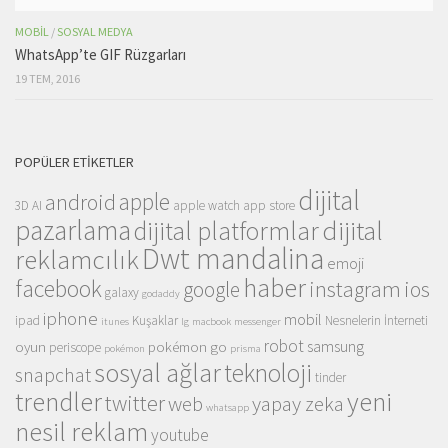
MOBIL
/
SOSYAL MEDYA
WhatsApp’te GIF Rüzgarları
19 TEM, 2016
POPÜLER ETIKETLER
dijital
apple
android
3D
AI
apple watch
app store
pazarlama
dijital
dijital platformlar
Dwt mandalina
reklamcılık
emoji
haber
facebook
instagram
ios
google
galaxy
godaddy
iphone
mobil
ipad
Kuşaklar
Nesnelerin İnterneti
itunes
lg
macbook
messenger
robot
samsung
oyun
pokémon go
periscope
pokémon
prisma
sosyal ağlar
teknoloji
snapchat
tinder
trendler
yeni
twitter
web
yapay zeka
whatsapp
nesil reklam
youtube