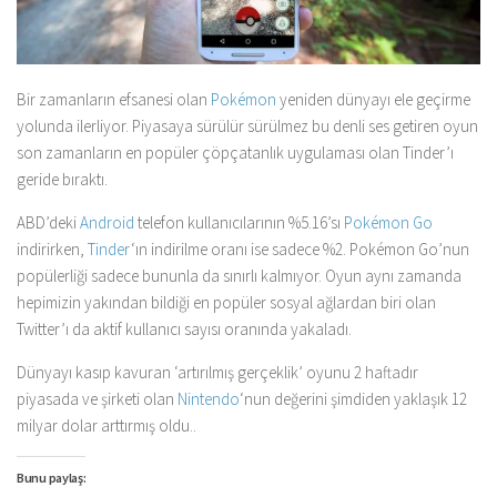
Bir zamanların efsanesi olan
Pokémon
yeniden dünyayı ele geçirme
yolunda ilerliyor. Piyasaya sürülür sürülmez bu denli ses getiren oyun
son zamanların en popüler çöpçatanlık uygulaması olan Tinder’ı
geride bıraktı.
ABD’deki
Android
telefon kullanıcılarının %5.16’sı
Pokémon Go
indirirken,
Tinder
‘ın indirilme oranı ise sadece %2. Pokémon Go’nun
popülerliği sadece bununla da sınırlı kalmıyor. Oyun aynı zamanda
hepimizin yakından bildiği en popüler sosyal ağlardan biri olan
Twitter’ı da aktif kullanıcı sayısı oranında yakaladı.
Dünyayı kasıp kavuran ‘artırılmış gerçeklik’ oyunu 2 haftadır
piyasada ve şirketi olan
Nintendo
‘nun değerini şimdiden yaklaşık 12
milyar dolar arttırmış oldu..
Bunu paylaş: