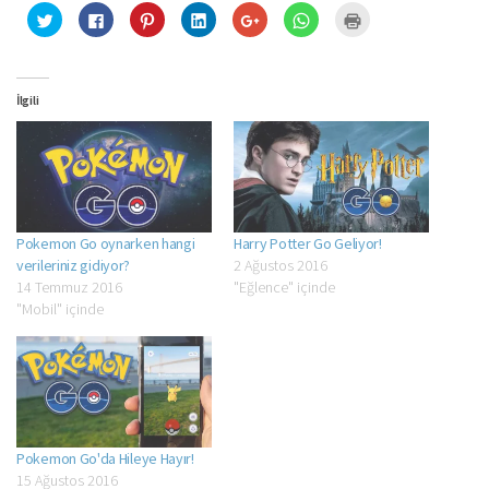
Twitter
Facebook'ta
Pinterest'te
Linkedln
Google+
WhatsApp'ta
Yazdırmak
üzerinde
paylaşmak
paylaşmak
üzerinden
üzerinde
paylaşmak
için
paylaşmak
için
için
paylaşmak
paylaşmak
için
tıklayın
için
tıklayın
tıklayın
için
için
tıklayın
(Yeni
tıklayın
(Yeni
(Yeni
tıklayın
tıklayın
(Yeni
pencerede
(Yeni
pencerede
pencerede
(Yeni
(Yeni
pencerede
açılır)
pencerede
açılır)
açılır)
pencerede
pencerede
açılır)
İlgili
açılır)
açılır)
açılır)
Pokemon Go oynarken hangi
Harry Potter Go Geliyor!
verileriniz gidiyor?
2 Ağustos 2016
14 Temmuz 2016
"Eğlence" içinde
"Mobil" içinde
Pokemon Go'da Hileye Hayır!
15 Ağustos 2016