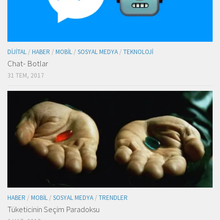
DIJITAL
/
HABER
/
MOBIL
/
SOSYAL MEDYA
/
TEKNOLOJI
Chat- Botlar
31 TEM, 2017
HABER
/
MOBIL
/
SOSYAL MEDYA
/
TRENDLER
Tüketicinin Seçim Paradoksu