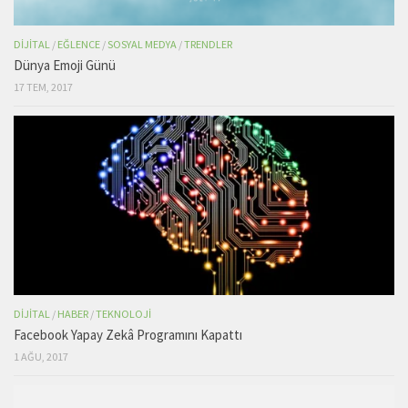
DIJITAL
/
EĞLENCE
/
SOSYAL MEDYA
/
TRENDLER
Dünya Emoji Günü
17 TEM, 2017
DIJITAL
/
HABER
/
TEKNOLOJI
Facebook Yapay Zekâ Programını Kapattı
1 AĞU, 2017