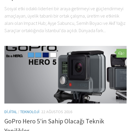
Sosyal etki odaklı liderleri bir araya getirmeyi ve güçlendirmeyi
amaçlayan, üyelik tabanlı bir ortak çalışma, üretim ve etkinlik
alanı olan Impact Hub; Ayşe Sabuncu, Semih Boyacı ve Akif Yağız
Saraçlar ortaklığında İstanbul’da açıldı. Dünyada fark...
0
DIJITAL
/
TEKNOLOJI
22 AĞUSTOS 2016
GoPro Hero 5’in Sahip Olacağı Teknik
Yenilikler