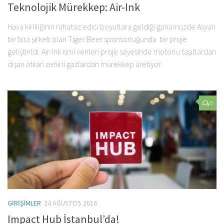
Teknolojik Mürekkep: Air-Ink
Hava kirliliğinin rahatsız edici boyutlara geldiği günümüzde Asyalı
bir bira şirketi olan Tiger Beer sponsorluğunda bir proje
geliştirildi. Air-Ink ismi verilen proje sayesinde motorlu taşıtlardan
dışarı atılan zehirli gazlardan mürekkep üretiyor.
0
GIRIŞIMLER
24 AĞUSTOS 2016
Impact Hub İstanbul’da!