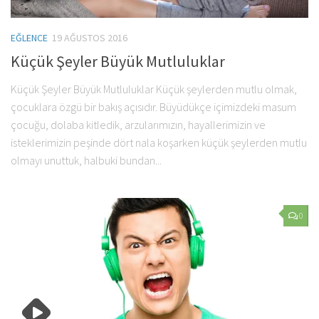
EĞLENCE
19 AĞUSTOS 2016
Küçük Şeyler Büyük Mutluluklar
Küçük Şeyler Büyük Mutluluklar Küçük şeylerden mutlu olmak,
çocuklara özgü bir bakış açısıdır. Büyüdükçe içimizdeki masum
çocuğu, dolaba kitledik, arzularımızın, hayallerimizin ve
isteklerimizin peşinde dört nala koşarken küçük şeylerden mutlu
olmayı unuttuk, halbuki bundan...
0