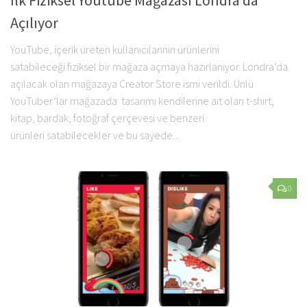
İlk Fiziksel Youtube Mağazası Londra’da
Açılıyor
YouTube, içerik üreten kullanıcılarının ürünlerini
satabileceği fiziksel bir mağaza açmaya hazırlanıyor. Londra’da
açılacak olan mağazaya Creator Store ismi verildi. Ünlü
YouTuber’lar mağazada tasarımı kendilerine ait olan t-shirt,
kitap, bardak, fotoğraf çerçevesi ve benzeri
ürünleri satabilecekler ve bu sayede...
0