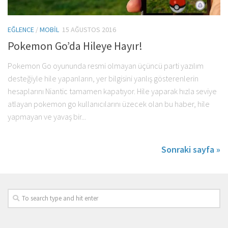
EĞLENCE
/
MOBIL
15 AĞUSTOS 2016
Pokemon Go’da Hileye Hayır!
Pokemon Go oyununda resmi olmayan üçüncü parti yazılım
desteğiyle hile yapanların, yer bilgisini yanlış gösterenlerin
hesaplarını Niantic tamamen kapatıyor. Hile yaparak hızla seviye
atlayan pokemon go kullanıcılarını üzecek olan bu haber, hile
yapmayan ve yavaş bir...
Sonraki sayfa »