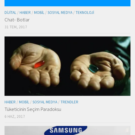
DIJITAL
/
HABER
/
MOBIL
/
SOSYAL MEDYA
/
TEKNOLOJI
Chat- Botlar
31 TEM, 2017
HABER
/
MOBIL
/
SOSYAL MEDYA
/
TRENDLER
Tüketicinin Seçim Paradoksu
6 HAZ, 2017