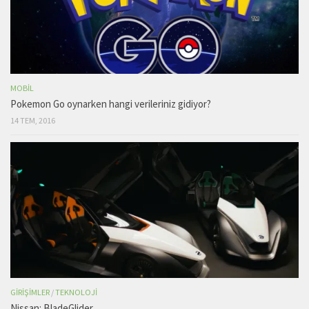
MOBIL
Pokemon Go oynarken hangi verileriniz gidiyor?
14 TEM, 2016
GIRIŞIMLER
/
TEKNOLOJI
Nissan: BladeGlider