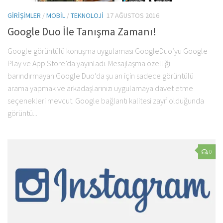
GIRIŞIMLER
/
MOBIL
/
TEKNOLOJI
17 AĞUSTOS 2016
Google Duo İle Tanışma Zamanı!
Google görüntülü konuşma uygulaması GoogleDuo‘yu Google
Play ve App Store’da yayınladı. Mesajlaşma özelliği
barındırmayan Google Duo’da şu an için sadece görüntülü
arama yapmak ve arkadaşlarınızı uygulamaya davet etme
seçenekleri mevcut. Google bağlantı kalitesi zayıf olduğunda
görüntü...
0