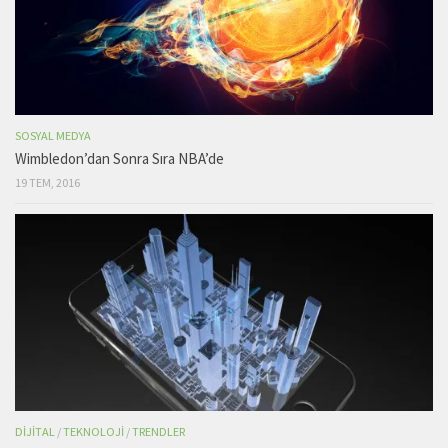
SOSYAL MEDYA
Wimbledon’dan Sonra Sıra NBA’de
19 TEM, 2016
DIJITAL
/
TEKNOLOJI
/
TRENDLER