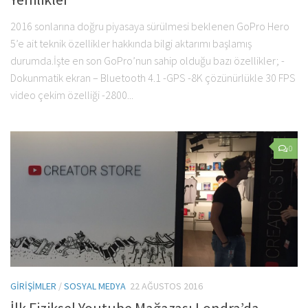
2016 sonlarına doğru piyasaya sürülmesi beklenen GoPro Hero
5’e ait teknik özellikler hakkında bilgi aktarımı başlamış
durumda.İşte en son GoPro’nun sahip olduğu bazı özellikler; -
Dokunmatik ekran – Bluetooth 4.1 -GPS -8K çözünürlükle 30 FPS
video çekim özelliği -2800...
0
GIRIŞIMLER
/
SOSYAL MEDYA
22 AĞUSTOS 2016