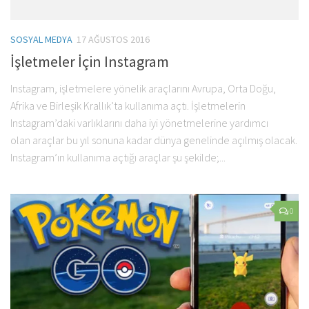
SOSYAL MEDYA
17 AĞUSTOS 2016
İşletmeler İçin Instagram
Instagram, işletmelere yönelik araçlarını Avrupa, Orta Doğu,
Afrika ve Birleşik Krallık’ta kullanıma açtı. İşletmelerin
Instagram’daki varlıklarını daha iyi yönetmelerine yardımcı
olan araçlar bu yıl sonuna kadar dünya genelinde açılmış olacak.
Instagram’ın kullanıma açtığı araçlar şu şekilde;...
0