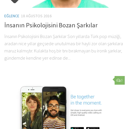
EĞLENCE
18 AĞUSTOS 2016
İnsanın Psikolojisini Bozan Şarkılar
İnsanın Psikolojisini Bozan Şarkılar Son yıllarda Türk pop müziği,
aradan nice yıllar geçsede unutulması bir hayli zor olan şarkılara
maruz kalmıştır. Kulakta hoş bir tını bırakmayan bu ironik şarkılar,
gündemde kendine yer edinse de...
0