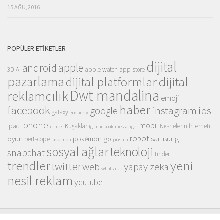
15 AĞU, 2016
POPÜLER ETIKETLER
dijital
apple
android
3D
AI
apple watch
app store
pazarlama
dijital
dijital platformlar
Dwt mandalina
reklamcılık
emoji
haber
facebook
instagram
ios
google
galaxy
godaddy
iphone
mobil
ipad
Kuşaklar
Nesnelerin İnterneti
itunes
lg
macbook
messenger
robot
samsung
oyun
pokémon go
periscope
pokémon
prisma
sosyal ağlar
teknoloji
snapchat
tinder
trendler
yeni
twitter
web
yapay zeka
whatsapp
nesil reklam
youtube