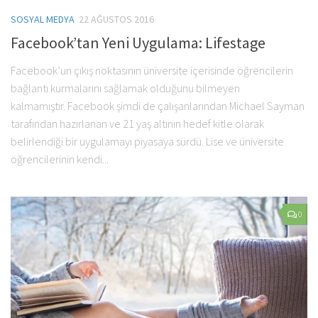
SOSYAL MEDYA
22 AĞUSTOS 2016
Facebook’tan Yeni Uygulama: Lifestage
Facebook’un çıkış noktasının üniversite içerisinde öğrencilerin
bağlantı kurmalarını sağlamak olduğunu bilmeyen
kalmamıştır. Facebook şimdi de çalışanlarından Michael Sayman
tarafından hazırlanan ve 21 yaş altının hedef kitle olarak
belirlendiği bir uygulamayı piyasaya sürdü. Lise ve üniversite
öğrencilerinin kendi...
0